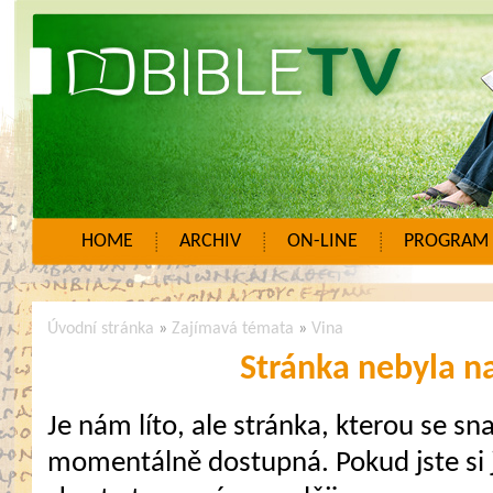
HOME
ARCHIV
ON-LINE
PROGRAM
Úvodní stránka
»
Zajímavá témata
»
Vina
Stránka nebyla n
Je nám líto, ale stránka, kterou se sna
momentálně dostupná. Pokud jste si j