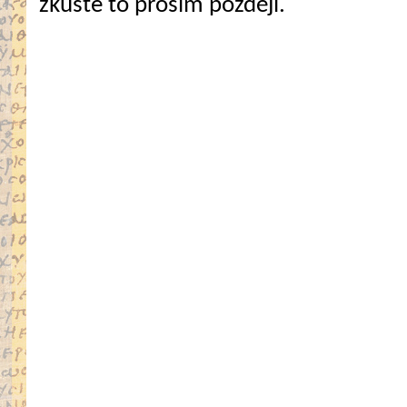
zkuste to prosím později.