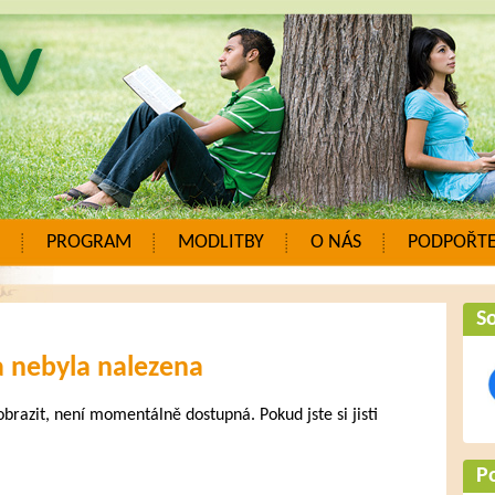
PROGRAM
MODLITBY
O NÁS
PODPOŘTE
So
a nebyla nalezena
zobrazit, není momentálně dostupná. Pokud jste si jisti
.
P