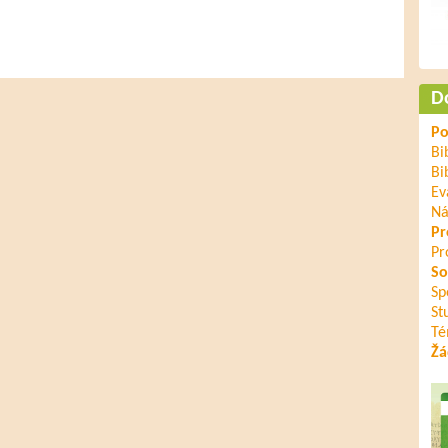
D
Po
Bi
Bi
Ev
Ná
Pr
Pr
So
Sp
St
Té
Žá