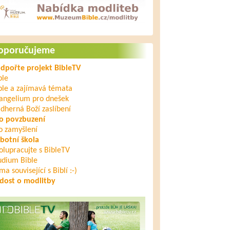
oporučujeme
dpořte projekt BibleTV
ble
ble a zajímavá témata
angelium pro dnešek
dherná Boží zaslíbení
o povzbuzení
o zamyšlení
botní škola
olupracujte s BibleTV
udium Bible
ma související s Biblí :-)
dost o modlitby