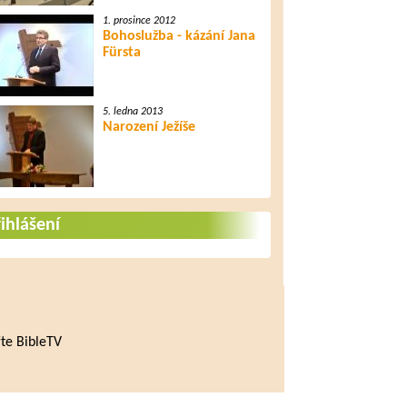
1. prosince 2012
Bohoslužba - kázání Jana
Fürsta
5. ledna 2013
Narození Ježíše
ihlášení
te BibleTV