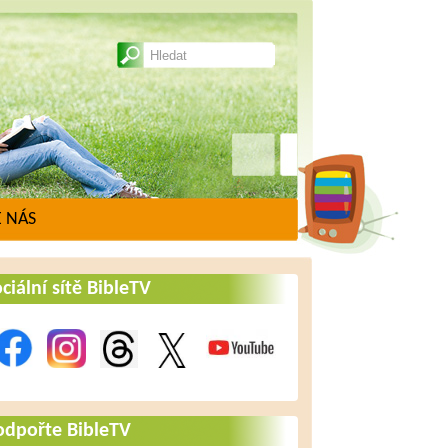
 NÁS
ciální sítě BibleTV
odpořte BibleTV