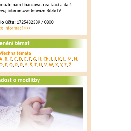
mozte nám financovat realizaci a další
zvoj internetové televize BibleTV
slo účtu:
1725482339 / 0800
ce informací >>>
lenění témat
Všechna témata
A
,
B
,
C
,
Č
,
D
,
E
,
F
,
G
,
H
,
Ch
,
I
,
J
,
K
,
L
,
M
,
N
,
O
,
P
,
Q
,
R
,
Ř
,
S
,
Š
,
T
,
U
,
V
,
W
,
X
,
Y
,
Z
,
Ž
ádost o modlitby