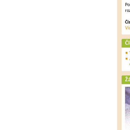
Po
ro
Čí
Ví
Č
Ž