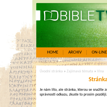
HOME
ARCHIV
ON-LINE
Úvodní stránka
»
Zajímavá témata
»
Vina
Stránk
Je nám líto, ale stránka, kterou se snažíte 
správností odkazu, zkuste to prosím později