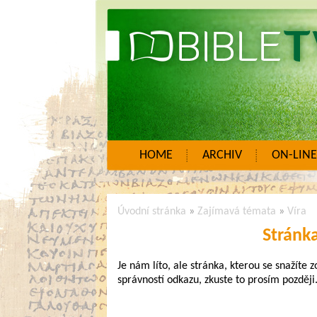
HOME
ARCHIV
ON-LINE
Úvodní stránka
»
Zajímavá témata
»
Víra
Stránk
Je nám líto, ale stránka, kterou se snažíte 
správností odkazu, zkuste to prosím později