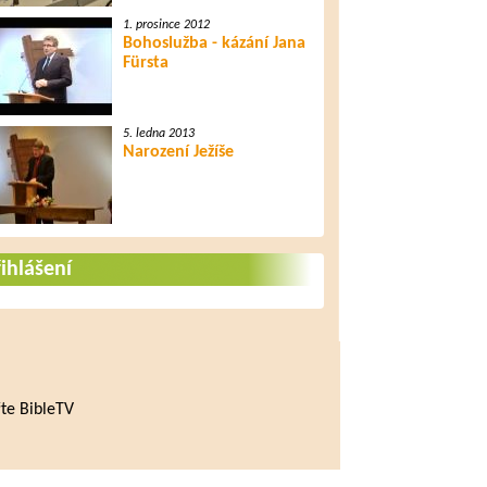
1. prosince 2012
Bohoslužba - kázání Jana
Fürsta
5. ledna 2013
Narození Ježíše
ihlášení
te BibleTV