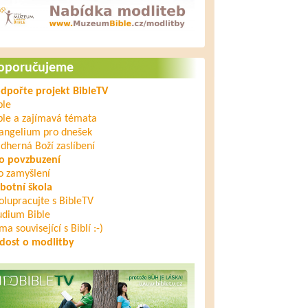
oporučujeme
dpořte projekt BibleTV
ble
ble a zajímavá témata
angelium pro dnešek
dherná Boží zaslíbení
o povzbuzení
o zamyšlení
botní škola
olupracujte s BibleTV
udium Bible
ma související s Biblí :-)
dost o modlitby