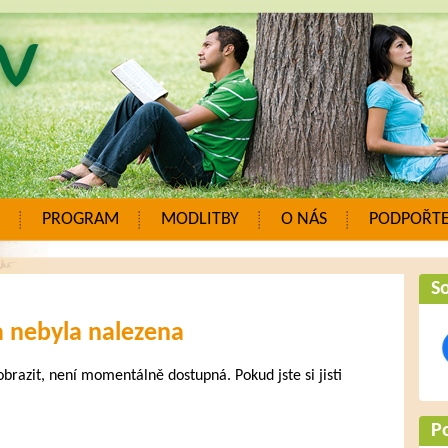
PROGRAM
MODLITBY
O NÁS
PODPOŘTE
So
a nebyla nalezena
zobrazit, není momentálně dostupná. Pokud jste si jisti
.
P