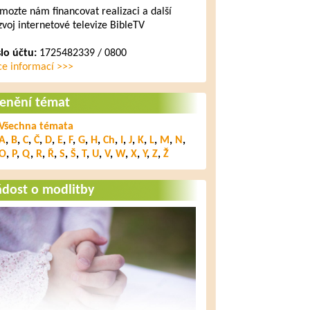
mozte nám financovat realizaci a další
zvoj internetové televize BibleTV
slo účtu:
1725482339 / 0800
ce informací >>>
lenění témat
Všechna témata
A
,
B
,
C
,
Č
,
D
,
E
,
F
,
G
,
H
,
Ch
,
I
,
J
,
K
,
L
,
M
,
N
,
O
,
P
,
Q
,
R
,
Ř
,
S
,
Š
,
T
,
U
,
V
,
W
,
X
,
Y
,
Z
,
Ž
ádost o modlitby