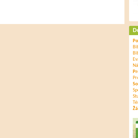
D
Po
Bi
Bi
Ev
Ná
Pr
Pr
So
Sp
St
Té
Žá