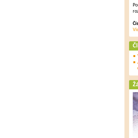
Po
ro
Čí
Ví
Č
Ž