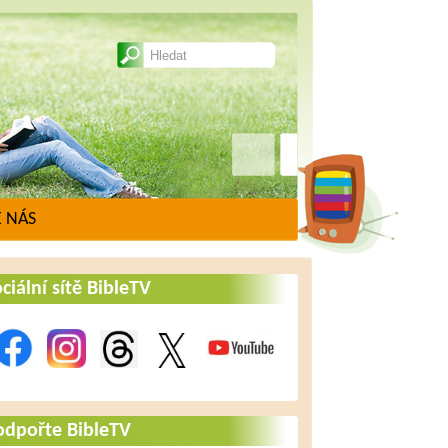
 NÁS
ciální sítě BibleTV
odpořte BibleTV