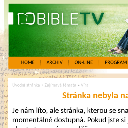
HOME
ARCHIV
ON-LINE
PROGRAM
Úvodní stránka
»
Zajímavá témata
»
Víra
Stránka nebyla n
Je nám líto, ale stránka, kterou se sna
momentálně dostupná. Pokud jste si j