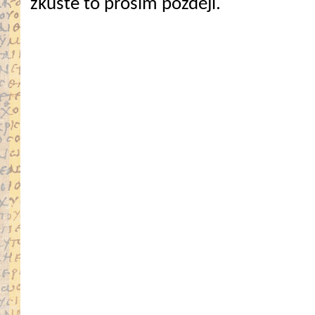
zkuste to prosím později.