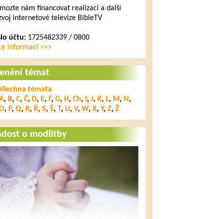
mozte nám financovat realizaci a další
zvoj internetové televize BibleTV
slo účtu:
1725482339 / 0800
ce informací >>>
lenění témat
Všechna témata
A
,
B
,
C
,
Č
,
D
,
E
,
F
,
G
,
H
,
Ch
,
I
,
J
,
K
,
L
,
M
,
N
,
O
,
P
,
Q
,
R
,
Ř
,
S
,
Š
,
T
,
U
,
V
,
W
,
X
,
Y
,
Z
,
Ž
ádost o modlitby