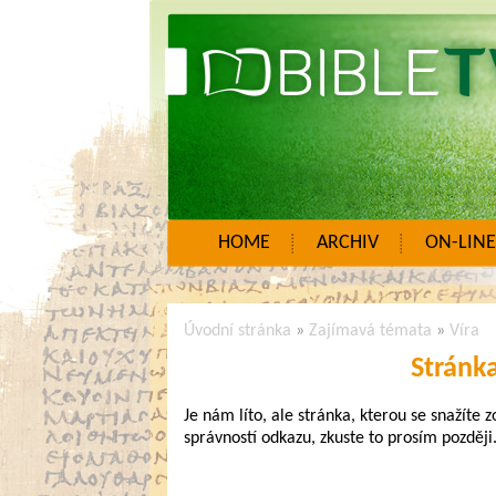
HOME
ARCHIV
ON-LINE
Úvodní stránka
»
Zajímavá témata
»
Víra
Stránk
Je nám líto, ale stránka, kterou se snažíte 
správností odkazu, zkuste to prosím později