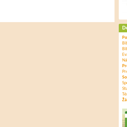
D
Po
Bi
Bi
Ev
Ná
Pr
Pr
So
Sp
St
Té
Žá