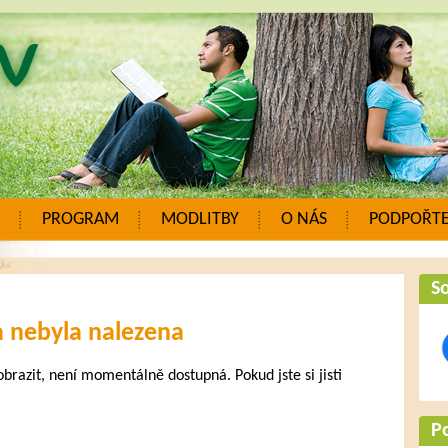
PROGRAM
MODLITBY
O NÁS
PODPOŘTE
So
a nebyla nalezena
zobrazit, není momentálně dostupná. Pokud jste si jisti
.
P