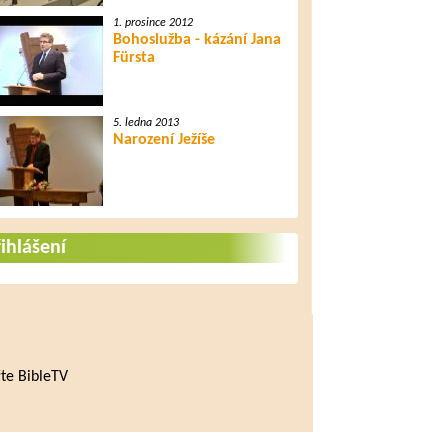
1. prosince 2012
Bohoslužba - kázání Jana
Fürsta
5. ledna 2013
Narození Ježíše
ihlášení
te BibleTV