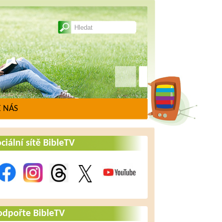
 NÁS
ciální sítě BibleTV
odpořte BibleTV