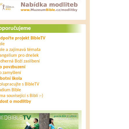
oporučujeme
dpořte projekt BibleTV
ble
ble a zajímavá témata
angelium pro dnešek
dherná Boží zaslíbení
o povzbuzení
o zamyšlení
botní škola
olupracujte s BibleTV
udium Bible
ma související s Biblí :-)
dost o modlitby