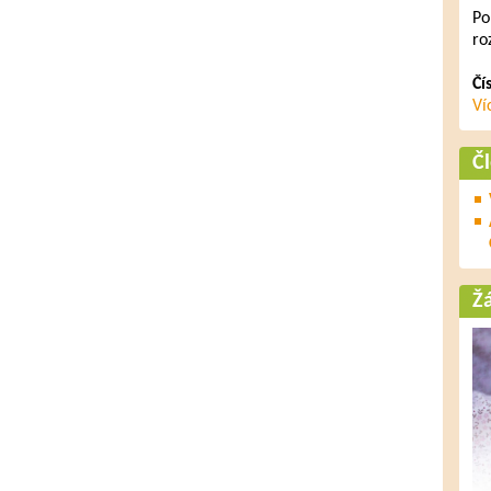
Po
ro
Čí
Ví
Č
Ž