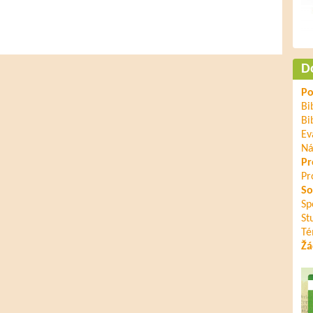
D
Po
Bi
Bi
Ev
Ná
Pr
Pr
So
Sp
St
Té
Žá