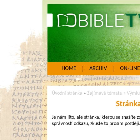
HOME
ARCHIV
ON-LINE
Úvodní stránka
»
Zajímavá témata
»
Výmlu
Stránk
Je nám líto, ale stránka, kterou se snažíte 
správností odkazu, zkuste to prosím později