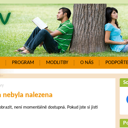
PROGRAM
MODLITBY
O NÁS
PODPOŘTE
So
vy
a nebyla nalezena
zobrazit, není momentálně dostupná. Pokud jste si jisti
.
P