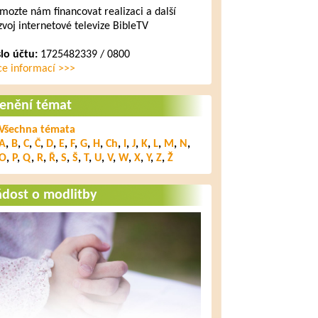
mozte nám financovat realizaci a další
zvoj internetové televize BibleTV
slo účtu:
1725482339 / 0800
ce informací >>>
lenění témat
Všechna témata
A
,
B
,
C
,
Č
,
D
,
E
,
F
,
G
,
H
,
Ch
,
I
,
J
,
K
,
L
,
M
,
N
,
O
,
P
,
Q
,
R
,
Ř
,
S
,
Š
,
T
,
U
,
V
,
W
,
X
,
Y
,
Z
,
Ž
ádost o modlitby