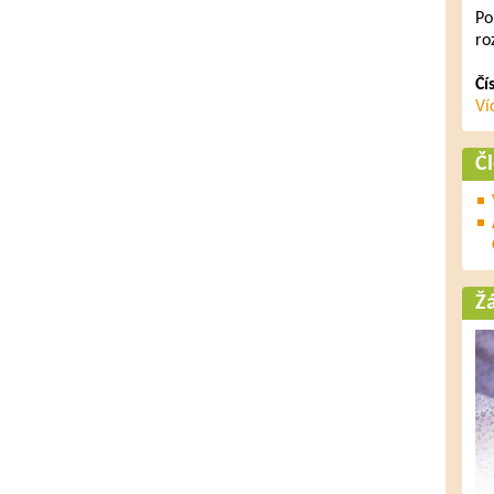
Po
ro
Čí
Ví
Č
Ž