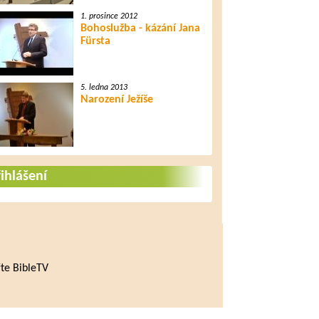
1. prosince 2012
Bohoslužba - kázání Jana
Fürsta
5. ledna 2013
Narození Ježíše
ihlášení
te BibleTV