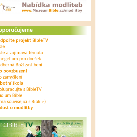
oporučujeme
dpořte projekt BibleTV
ble
ble a zajímavá témata
angelium pro dnešek
dherná Boží zaslíbení
o povzbuzení
o zamyšlení
botní škola
olupracujte s BibleTV
udium Bible
ma související s Biblí :-)
dost o modlitby