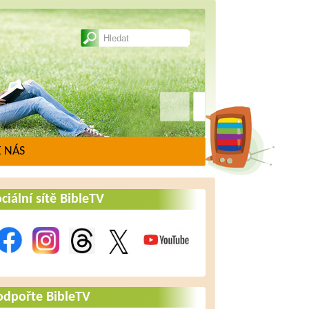
 NÁS
ciální sítě BibleTV
odpořte BibleTV