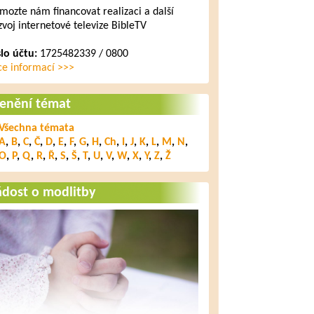
mozte nám financovat realizaci a další
zvoj internetové televize BibleTV
slo účtu:
1725482339 / 0800
ce informací >>>
lenění témat
Všechna témata
A
,
B
,
C
,
Č
,
D
,
E
,
F
,
G
,
H
,
Ch
,
I
,
J
,
K
,
L
,
M
,
N
,
O
,
P
,
Q
,
R
,
Ř
,
S
,
Š
,
T
,
U
,
V
,
W
,
X
,
Y
,
Z
,
Ž
ádost o modlitby