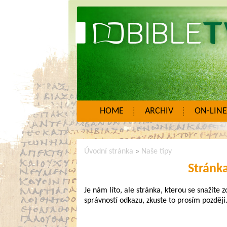
HOME
ARCHIV
ON-LINE
Úvodní stránka
»
Naše tipy
Stránk
Je nám líto, ale stránka, kterou se snažíte 
správností odkazu, zkuste to prosím později