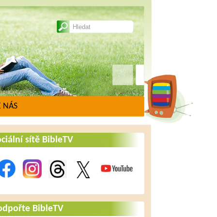
 NÁS
ciální sítě BibleTV
odpořte BibleTV