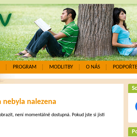
PROGRAM
MODLITBY
O NÁS
PODPOŘTE
So
a nebyla nalezena
zobrazit, není momentálně dostupná. Pokud jste si jisti
.
P