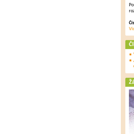
Po
ro
Čí
Ví
Č
Ž