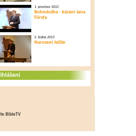
1. prosince 2012
Bohoslužba - kázání Jana
Fürsta
5. ledna 2013
Narození Ježíše
ihlášení
te BibleTV