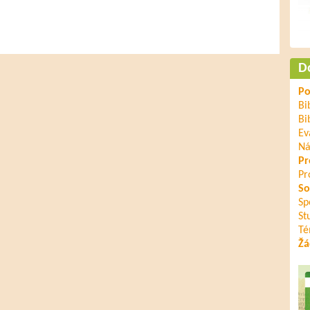
D
Po
Bi
Bi
Ev
Ná
Pr
Pr
So
Sp
St
Té
Žá