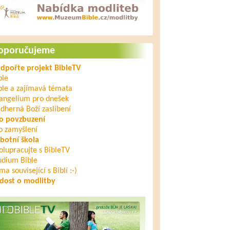
oporučujeme
dpořte projekt BibleTV
ble
ble a zajímavá témata
angelium pro dnešek
dherná Boží zaslíbení
o povzbuzení
o zamyšlení
botní škola
olupracujte s BibleTV
udium Bible
ma související s Biblí :-)
dost o modlitby