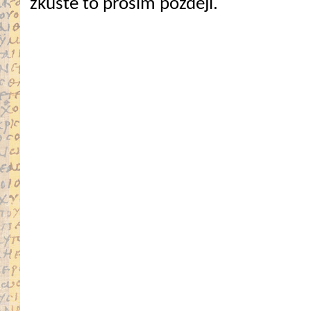
zkuste to prosím později.