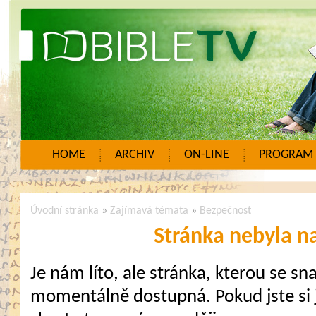
HOME
ARCHIV
ON-LINE
PROGRAM
Úvodní stránka
»
Zajímavá témata
»
Bezpečnost
Stránka nebyla n
Je nám líto, ale stránka, kterou se sna
momentálně dostupná. Pokud jste si j