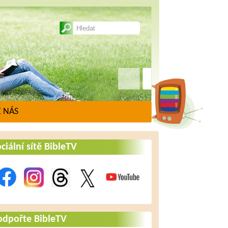
 NÁS
ciální sítě BibleTV
odpořte BibleTV