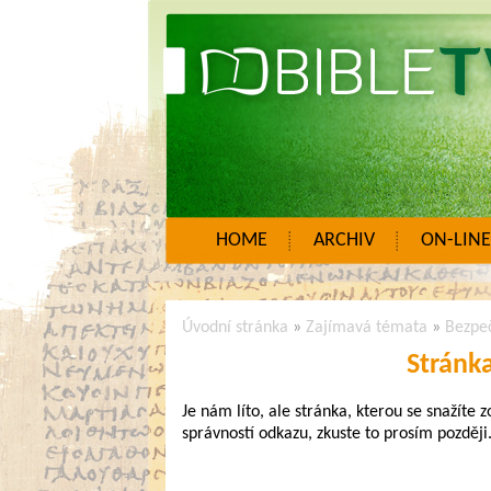
HOME
ARCHIV
ON-LINE
Úvodní stránka
»
Zajímavá témata
»
Bezpe
Stránk
Je nám líto, ale stránka, kterou se snažíte 
správností odkazu, zkuste to prosím později