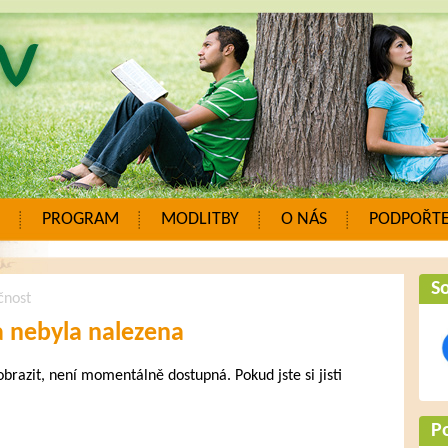
PROGRAM
MODLITBY
O NÁS
PODPOŘTE
So
čnost
a nebyla nalezena
zobrazit, není momentálně dostupná. Pokud jste si jisti
.
P