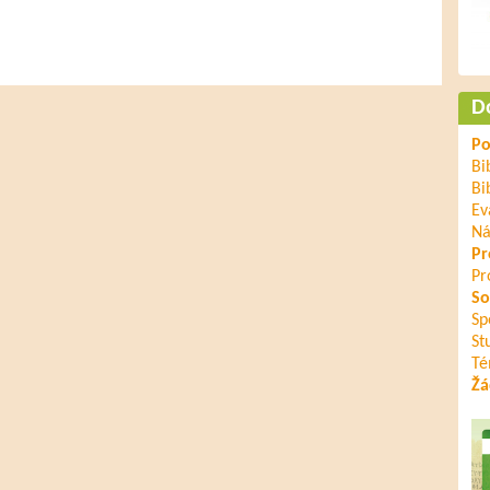
D
Po
Bi
Bi
Ev
Ná
Pr
Pr
So
Sp
St
Té
Žá