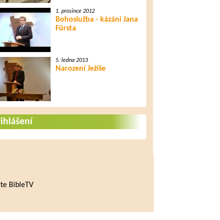
1. prosince 2012
Bohoslužba - kázání Jana
Fürsta
5. ledna 2013
Narození Ježíše
ihlášení
te BibleTV