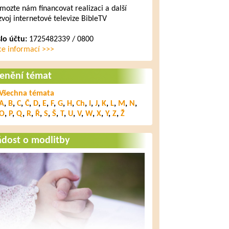
mozte nám financovat realizaci a další
zvoj internetové televize BibleTV
slo účtu:
1725482339 / 0800
ce informací >>>
lenění témat
Všechna témata
A
,
B
,
C
,
Č
,
D
,
E
,
F
,
G
,
H
,
Ch
,
I
,
J
,
K
,
L
,
M
,
N
,
O
,
P
,
Q
,
R
,
Ř
,
S
,
Š
,
T
,
U
,
V
,
W
,
X
,
Y
,
Z
,
Ž
ádost o modlitby