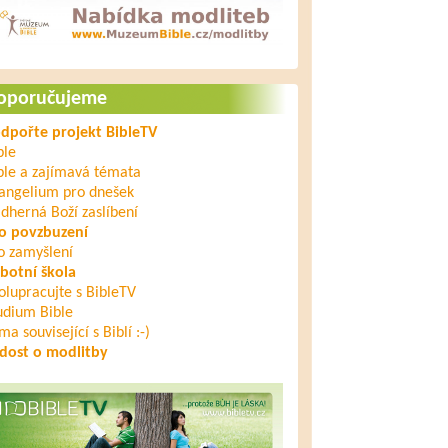
oporučujeme
dpořte projekt BibleTV
ble
ble a zajímavá témata
angelium pro dnešek
dherná Boží zaslíbení
o povzbuzení
o zamyšlení
botní škola
olupracujte s BibleTV
udium Bible
ma související s Biblí :-)
dost o modlitby