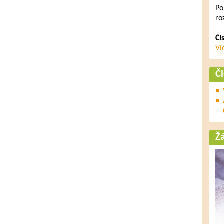
Po
ro
Čí
Ví
Č
Ž