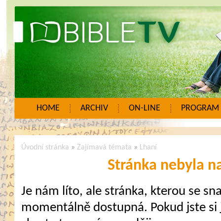
HOME
ARCHIV
ON-LINE
PROGRAM
Úvodní stránka
»
Zajímavá témata
»
Lhaní
Stránka nebyla n
Je nám líto, ale stránka, kterou se sna
momentálně dostupná. Pokud jste si j