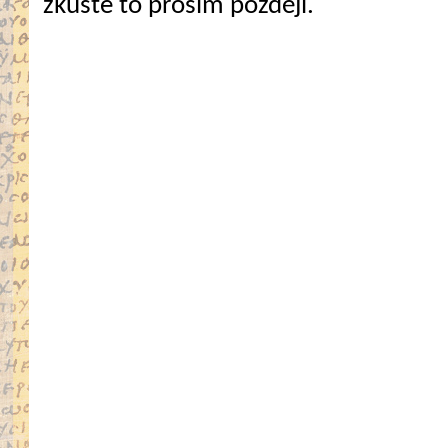
zkuste to prosím později.