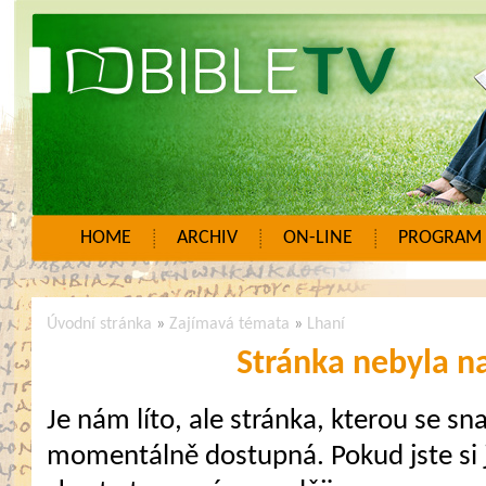
HOME
ARCHIV
ON-LINE
PROGRAM
Úvodní stránka
»
Zajímavá témata
»
Lhaní
Stránka nebyla n
Je nám líto, ale stránka, kterou se sna
momentálně dostupná. Pokud jste si j