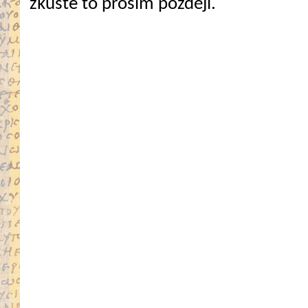
zkuste to prosím později.