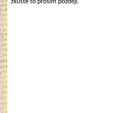
zkuste to prosím později.