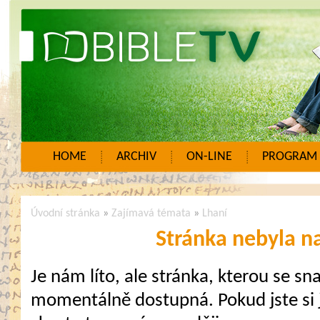
HOME
ARCHIV
ON-LINE
PROGRAM
Úvodní stránka
»
Zajímavá témata
»
Lhaní
Stránka nebyla n
Je nám líto, ale stránka, kterou se sna
momentálně dostupná. Pokud jste si j