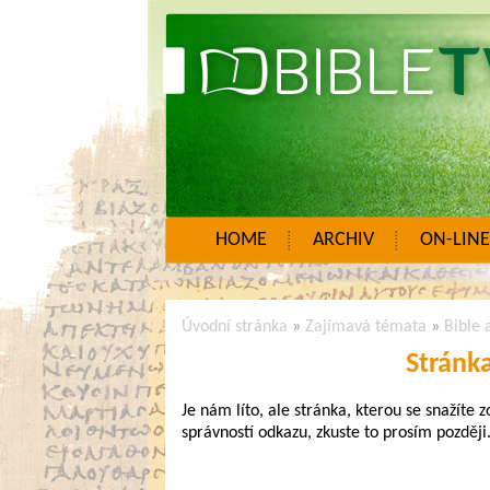
HOME
ARCHIV
ON-LINE
Úvodní stránka
»
Zajímavá témata
»
Bible 
Stránk
Je nám líto, ale stránka, kterou se snažíte 
správností odkazu, zkuste to prosím později