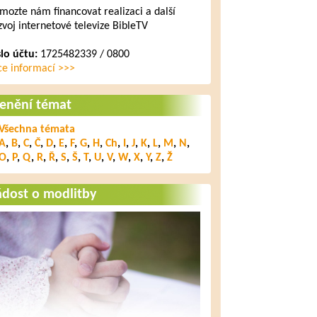
mozte nám financovat realizaci a další
zvoj internetové televize BibleTV
slo účtu:
1725482339 / 0800
ce informací >>>
lenění témat
Všechna témata
A
,
B
,
C
,
Č
,
D
,
E
,
F
,
G
,
H
,
Ch
,
I
,
J
,
K
,
L
,
M
,
N
,
O
,
P
,
Q
,
R
,
Ř
,
S
,
Š
,
T
,
U
,
V
,
W
,
X
,
Y
,
Z
,
Ž
ádost o modlitby