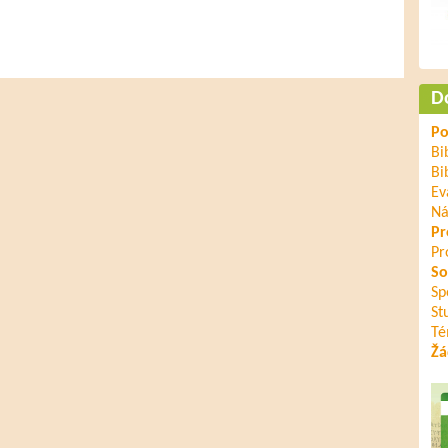
D
Po
Bi
Bi
Ev
Ná
Pr
Pr
So
Sp
St
Té
Žá