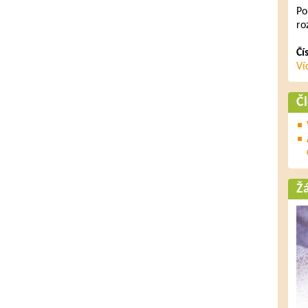
Po
ro
Čí
Ví
Č
Ž