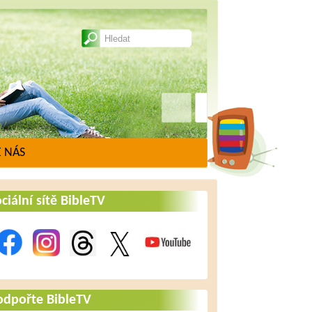
 NÁS
ciální sítě BibleTV
odpořte BibleTV