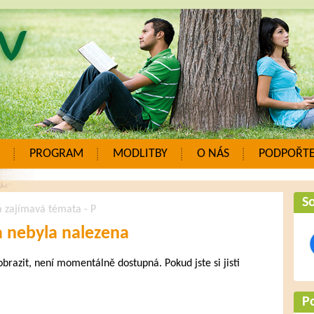
PROGRAM
MODLITBY
O NÁS
PODPOŘTE
So
a zajímavá témata - P
a nebyla nalezena
zobrazit, není momentálně dostupná. Pokud jste si jisti
.
P