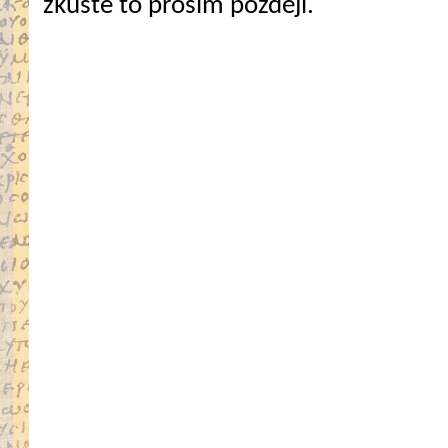
zkuste to prosím později.