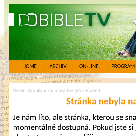
HOME
ARCHIV
ON-LINE
PROGRAM
Úvodní stránka
»
Zajímavá témata
»
Rozvod
Stránka nebyla n
Je nám líto, ale stránka, kterou se sna
momentálně dostupná. Pokud jste si j