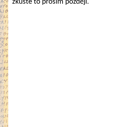
zkuste to prosím později.