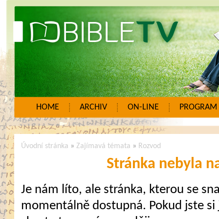
HOME
ARCHIV
ON-LINE
PROGRAM
Úvodní stránka
»
Zajímavá témata
»
Rozvod
Stránka nebyla n
Je nám líto, ale stránka, kterou se sna
momentálně dostupná. Pokud jste si j