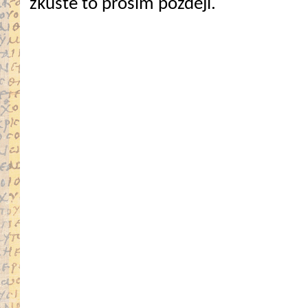
zkuste to prosím později.