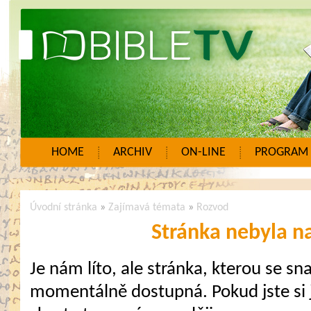
HOME
ARCHIV
ON-LINE
PROGRAM
Úvodní stránka
»
Zajímavá témata
»
Rozvod
Stránka nebyla n
Je nám líto, ale stránka, kterou se sna
momentálně dostupná. Pokud jste si j