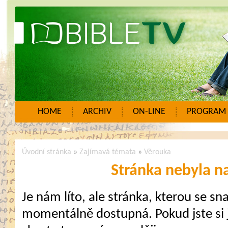
HOME
ARCHIV
ON-LINE
PROGRAM
Úvodní stránka
»
Zajímavá témata
»
Věrouka
Stránka nebyla n
Je nám líto, ale stránka, kterou se sna
momentálně dostupná. Pokud jste si j