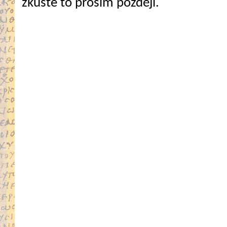
zkuste to prosím později.