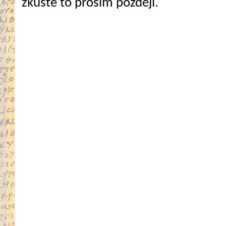
zkuste to prosím později.