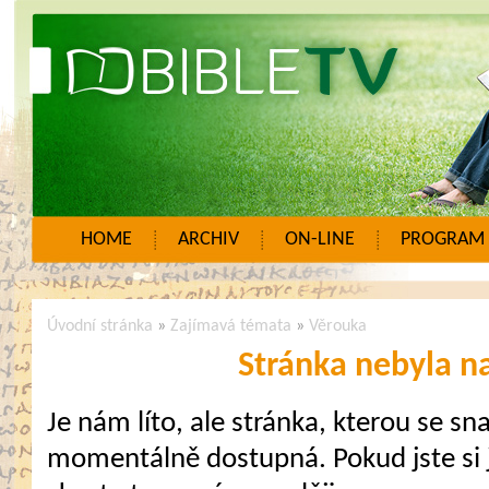
HOME
ARCHIV
ON-LINE
PROGRAM
Úvodní stránka
»
Zajímavá témata
»
Věrouka
Stránka nebyla n
Je nám líto, ale stránka, kterou se sna
momentálně dostupná. Pokud jste si j