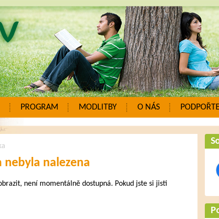
PROGRAM
MODLITBY
O NÁS
PODPOŘTE
So
ka
a nebyla nalezena
zobrazit, není momentálně dostupná. Pokud jste si jisti
.
P