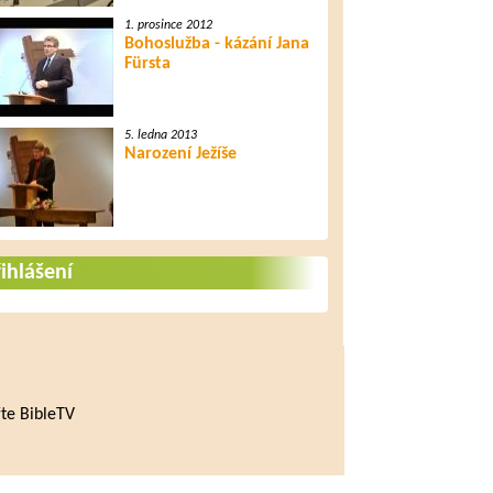
1. prosince 2012
Bohoslužba - kázání Jana
Fürsta
5. ledna 2013
Narození Ježíše
ihlášení
te BibleTV