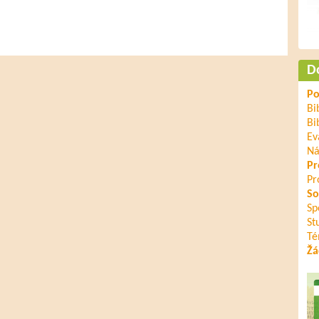
D
Po
Bi
Bi
Ev
Ná
Pr
Pr
So
Sp
St
Té
Žá