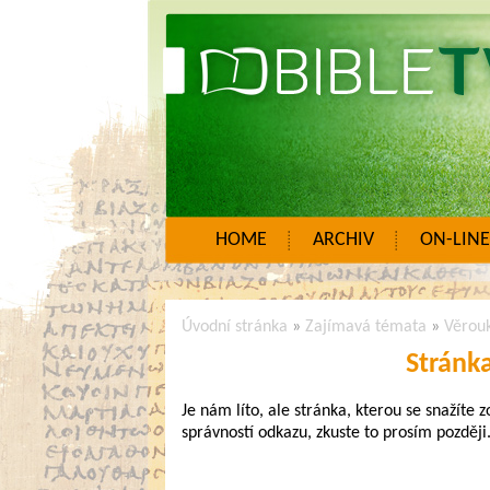
HOME
ARCHIV
ON-LINE
Úvodní stránka
»
Zajímavá témata
»
Věrou
Stránk
Je nám líto, ale stránka, kterou se snažíte 
správností odkazu, zkuste to prosím později