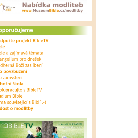
oporučujeme
dpořte projekt BibleTV
ble
ble a zajímavá témata
angelium pro dnešek
dherná Boží zaslíbení
o povzbuzení
o zamyšlení
botní škola
olupracujte s BibleTV
udium Bible
ma související s Biblí :-)
dost o modlitby