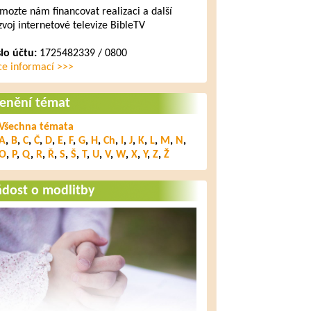
mozte nám financovat realizaci a další
zvoj internetové televize BibleTV
slo účtu:
1725482339 / 0800
ce informací >>>
lenění témat
Všechna témata
A
,
B
,
C
,
Č
,
D
,
E
,
F
,
G
,
H
,
Ch
,
I
,
J
,
K
,
L
,
M
,
N
,
O
,
P
,
Q
,
R
,
Ř
,
S
,
Š
,
T
,
U
,
V
,
W
,
X
,
Y
,
Z
,
Ž
ádost o modlitby