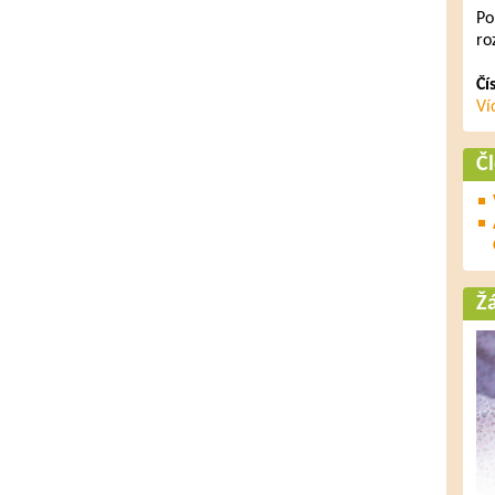
Po
ro
Čí
Ví
Č
Ž