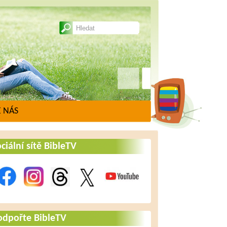
 NÁS
ciální sítě BibleTV
odpořte BibleTV