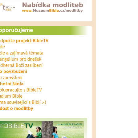
oporučujeme
dpořte projekt BibleTV
ble
ble a zajímavá témata
angelium pro dnešek
dherná Boží zaslíbení
o povzbuzení
o zamyšlení
botní škola
olupracujte s BibleTV
udium Bible
ma související s Biblí :-)
dost o modlitby