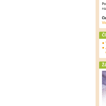
Po
ro
Čí
Ví
Č
Ž