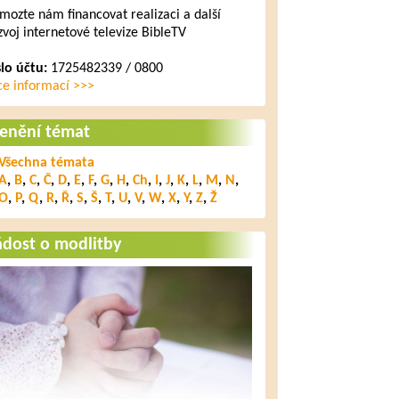
mozte nám financovat realizaci a další
zvoj internetové televize BibleTV
slo účtu:
1725482339 / 0800
ce informací >>>
lenění témat
Všechna témata
A
,
B
,
C
,
Č
,
D
,
E
,
F
,
G
,
H
,
Ch
,
I
,
J
,
K
,
L
,
M
,
N
,
O
,
P
,
Q
,
R
,
Ř
,
S
,
Š
,
T
,
U
,
V
,
W
,
X
,
Y
,
Z
,
Ž
ádost o modlitby