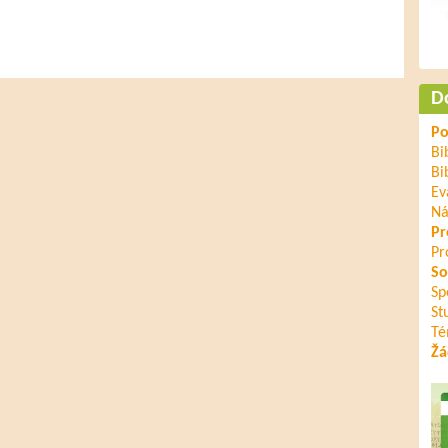
D
Po
Bi
Bi
Ev
Ná
Pr
Pr
So
Sp
St
Té
Žá