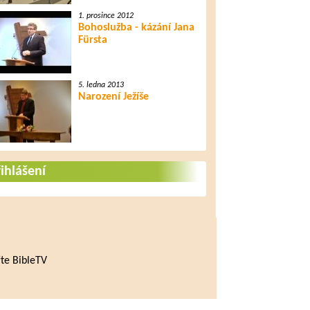
1. prosince 2012
Bohoslužba - kázání Jana
Fürsta
5. ledna 2013
Narození Ježíše
ihlášení
te BibleTV