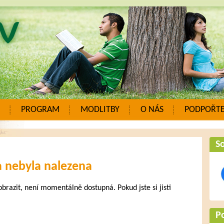
PROGRAM
MODLITBY
O NÁS
PODPOŘTE
So
a nebyla nalezena
zobrazit, není momentálně dostupná. Pokud jste si jisti
.
P