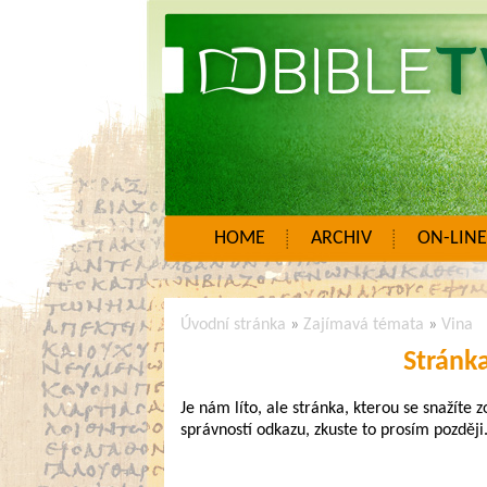
HOME
ARCHIV
ON-LINE
Úvodní stránka
»
Zajímavá témata
»
Vina
Stránk
Je nám líto, ale stránka, kterou se snažíte 
správností odkazu, zkuste to prosím později