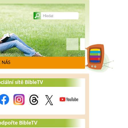
 NÁS
ciální sítě BibleTV
odpořte BibleTV