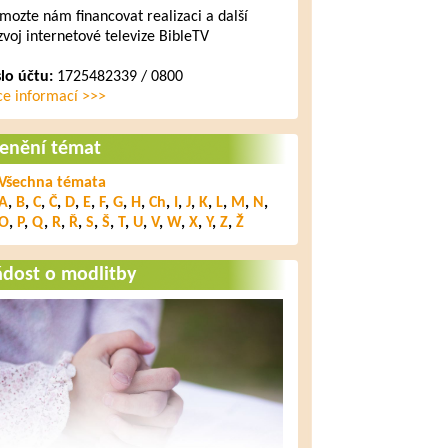
mozte nám financovat realizaci a další
zvoj internetové televize BibleTV
slo účtu:
1725482339 / 0800
ce informací >>>
lenění témat
Všechna témata
A
,
B
,
C
,
Č
,
D
,
E
,
F
,
G
,
H
,
Ch
,
I
,
J
,
K
,
L
,
M
,
N
,
O
,
P
,
Q
,
R
,
Ř
,
S
,
Š
,
T
,
U
,
V
,
W
,
X
,
Y
,
Z
,
Ž
ádost o modlitby