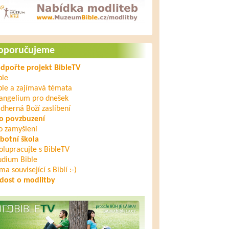
oporučujeme
dpořte projekt BibleTV
ble
ble a zajímavá témata
angelium pro dnešek
dherná Boží zaslíbení
o povzbuzení
o zamyšlení
botní škola
olupracujte s BibleTV
udium Bible
ma související s Biblí :-)
dost o modlitby