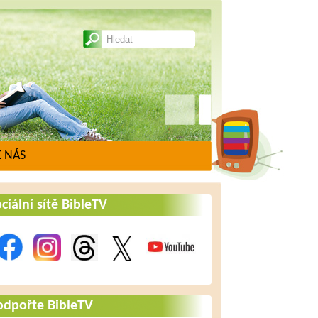
 NÁS
ciální sítě BibleTV
odpořte BibleTV