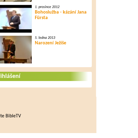
1. prosince 2012
Bohoslužba - kázání Jana
Fürsta
5. ledna 2013
Narození Ježíše
ihlášení
te BibleTV