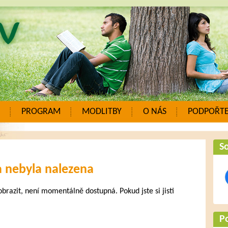
PROGRAM
MODLITBY
O NÁS
PODPOŘTE
So
a nebyla nalezena
zobrazit, není momentálně dostupná. Pokud jste si jisti
.
P