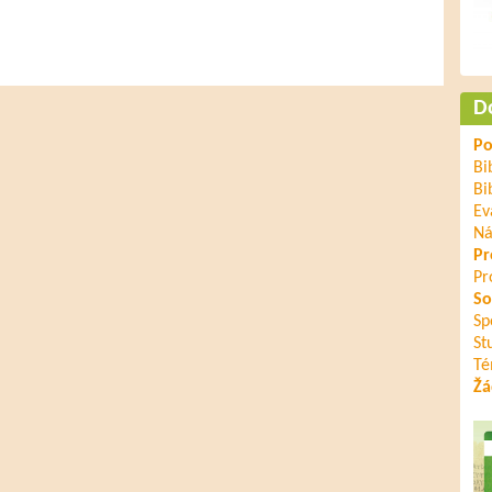
D
Po
Bi
Bi
Ev
Ná
Pr
Pr
So
Sp
St
Té
Žá