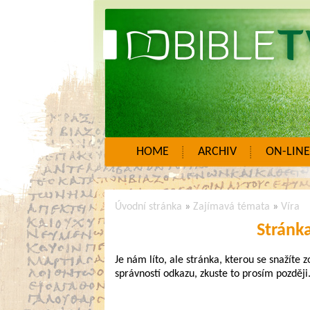
HOME
ARCHIV
ON-LINE
Úvodní stránka
»
Zajímavá témata
»
Víra
Stránk
Je nám líto, ale stránka, kterou se snažíte 
správností odkazu, zkuste to prosím později