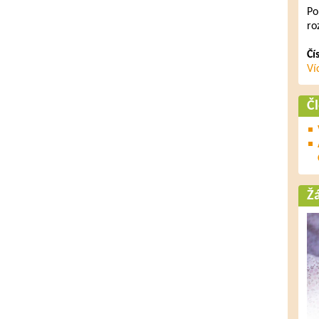
Po
ro
Čí
Ví
Č
Ž