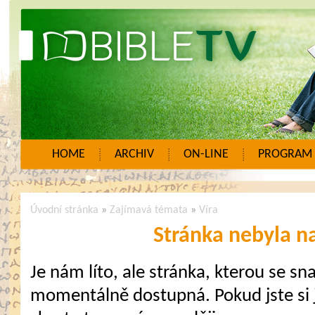
HOME
ARCHIV
ON-LINE
PROGRAM
Úvodní stránka
»
Zajímavá témata
»
Víra
Stránka nebyla n
Je nám líto, ale stránka, kterou se sna
momentálně dostupná. Pokud jste si j