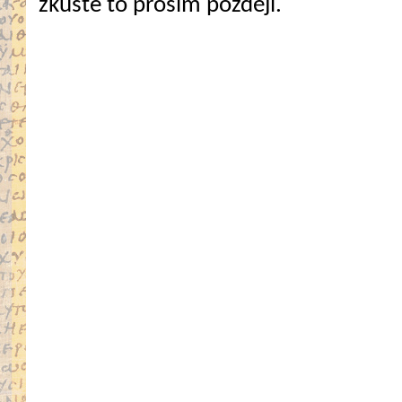
zkuste to prosím později.