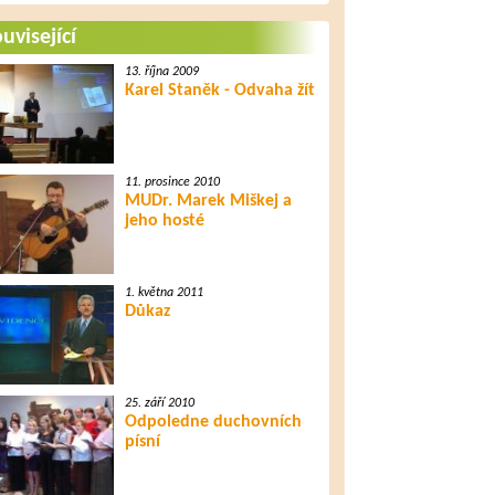
Kdo je odpovědný za zlo,
když ne Bůh?
uvisející
13. října 2009
Karel Staněk - Odvaha žít
13. října 2014
Ježíš – Tvá naděje
11. prosince 2010
MUDr. Marek Miškej a
14. října 2014
jeho hosté
Ježíš mění životy
1. května 2011
Důkaz
15. října 2014
Nabídka života
25. září 2010
Odpoledne duchovních
16. října 2014
písní
Setkání s Ježíšem v
soudní síni