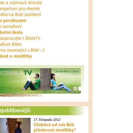
ble a zajímavá témata
Posledních sedm ran
angelium pro dnešek
dherná Boží zaslíbení
o povzbuzení
o zamyšlení
6. listopadu 2014
botní škola
Ježíš ukončí dějiny zla
olupracujte s BibleTV
udium Bible
ma související s Biblí :-)
dost o modlitby
9. listopadu 2014
Ježíš a nové bydlení bez
hypotéky
joblíbenější
17. listopadu 2012
Očekává od nás Bůh
přímluvné modlitby?