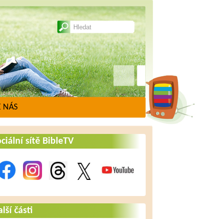
 NÁS
ciální sítě BibleTV
lší části