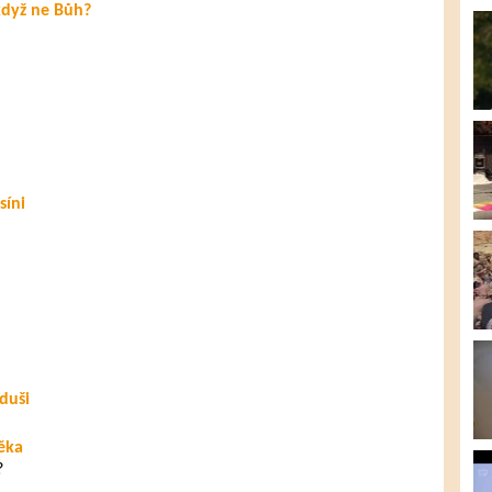
když ne Bůh?
síni
duši
věka
?