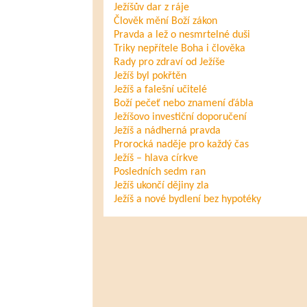
Ježíšův dar z ráje
Člověk mění Boží zákon
Pravda a lež o nesmrtelné duši
Triky nepřítele Boha i člověka
Rady pro zdraví od Ježíše
Ježíš byl pokřtěn
Ježíš a falešní učitelé
Boží pečeť nebo znamení ďábla
Ježíšovo investiční doporučení
Ježíš a nádherná pravda
Prorocká naděje pro každý čas
Ježíš – hlava církve
Posledních sedm ran
Ježíš ukončí dějiny zla
Ježíš a nové bydlení bez hypotéky