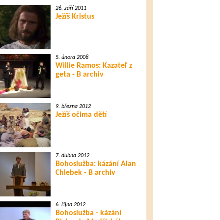
26. září 2011
Ježíš Kristus
19. října 2014
Ježíš a desatero
5. února 2008
Willie Ramos: Kazateľ z
20. října 2014
geta - B archiv
Ježíšův dar z ráje
9. března 2012
Ježíš očima dětí
21. října 2014
Člověk mění Boží zákon
7. dubna 2012
Bohoslužba: kázání Alan
22. října 2014
Chlebek - B archiv
Pravda a lež o
nesmrtelné duši
6. října 2012
Bohoslužba - kázání
23. října 2014