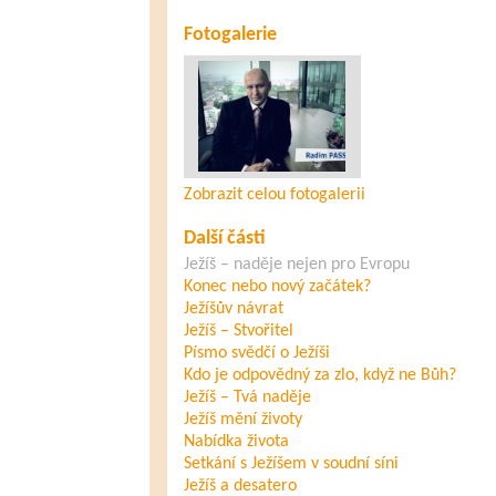
Fotogalerie
Zobrazit celou fotogalerii
Další části
Ježíš – naděje nejen pro Evropu
Konec nebo nový začátek?
Ježíšův návrat
Ježíš – Stvořitel
Písmo svědčí o Ježíši
Kdo je odpovědný za zlo, když ne Bůh?
Ježíš – Tvá naděje
Ježíš mění životy
Nabídka života
Setkání s Ježíšem v soudní síni
Ježíš a desatero