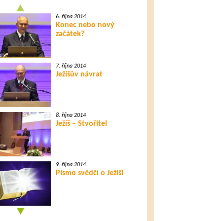
6. října 2014
Konec nebo nový
začátek?
7. října 2014
Ježíšův návrat
8. října 2014
Ježíš – Stvořitel
9. října 2014
Písmo svědčí o Ježíši
12. října 2014