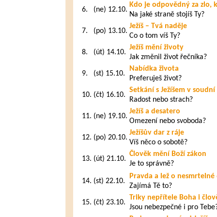
Kdo je odpovědný za zlo, 
6.
(ne) 12.10.
Na jaké straně stojíš Ty?
Ježíš – Tvá naděje
7.
(po) 13.10.
Co o tom víš Ty?
Ježíš mění životy
8.
(út) 14.10.
Jak změnil život řečníka?
Nabídka života
9.
(st) 15.10.
Preferuješ život?
Setkání s Ježíšem v soudní 
10.
(čt) 16.10.
Radost nebo strach?
Ježíš a desatero
11.
(ne) 19.10.
Omezení nebo svoboda?
Ježíšův dar z ráje
12.
(po) 20.10.
Víš něco o sobotě?
Člověk mění Boží zákon
13.
(út) 21.10.
Je to správně?
Pravda a lež o nesmrtelné 
14.
(st) 22.10.
Zajímá Tě to?
Triky nepřítele Boha i člo
15.
(čt) 23.10.
Jsou nebezpečné i pro Tebe