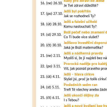
Rady pro zdraví od Ježíše
16.
(ne) 26.10.
Je Tvé zdraví důležité?
Ježíš byl pokřtěn
17.
(po) 27.10.
Jak se rozhodneš Ty?
Ježíš a falešní učitelé
18.
(út) 28.10.
Komu nasloucháš Ty?
Boží pečeť nebo znamení 
19.
(st) 29.10.
Co Ti bude více slušet?
Ježíšovo investiční doporu
20.
(čt) 30.10.
Jaká je Boží matematika?
Ježíš a nádherná pravda
21.
(ne) 2.11.
Myslíš si, že ji najdeš bez 
Prorocká naděje pro každý
22.
(po) 3.11.
Víš, jak poznáš pravého pro
Ježíš – hlava církve
23.
(út) 4.11.
Slyšel jsi, proč je tolik církví
Posledních sedm ran
24.
(st) 5.11.
Trefí Tě všechny anebo žád
Ježíš ukončí dějiny zla
25.
(čt) 6.11.
I s Tebou?
Ježíš a nové bydlení bez h