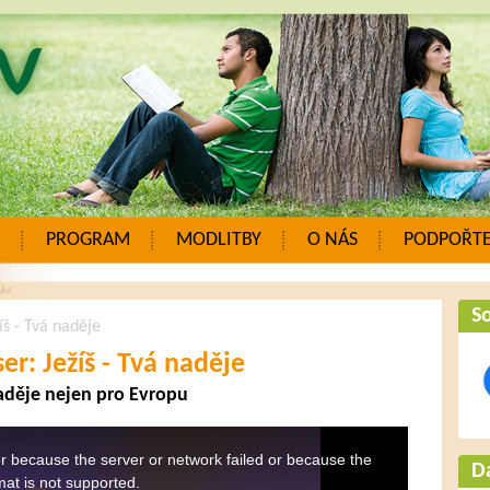
PROGRAM
MODLITBY
O NÁS
PODPOŘTE
So
íš - Tvá naděje
r: Ježíš - Tvá naděje
naděje nejen pro Evropu
r because the server or network failed or because the
Da
mat is not supported.