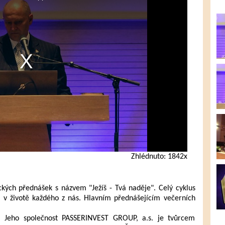
Zhlédnuto: 1842x
ckých přednášek s názvem "Ježíš - Tvá naděje". Celý cyklus
ta v životě každého z nás. Hlavním přednášejícím večerních
. Jeho společnost PASSERINVEST GROUP, a.s. je tvůrcem