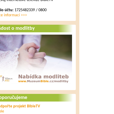
zvoj internetové televize BibleTV
slo účtu:
1725482339 / 0800
30. října 2014
Ježíšovo investiční
ce informací >>>
doporučení
ádost o modlitby
2. listopadu 2014
Ježíš a nádherná pravda
3. listopadu 2014
Prorocká naděje pro
každý čas
4. listopadu 2014
Ježíš – hlava církve
oporučujeme
dpořte projekt BibleTV
ble
5. listopadu 2014