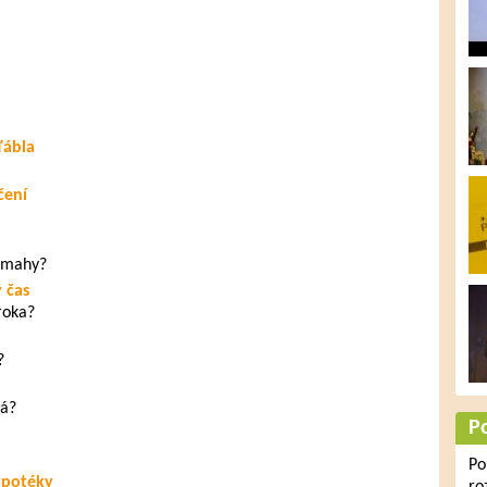
ďábla
čení
námahy?
 čas
roka?
?
ná?
P
Po
ypotéky