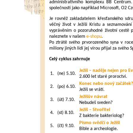
administrativního komplexu BB Centrum. 
společností jako například Microsoft, O2 Cz
Je rovněž zakladatelem křesťanského sdr
věčný život v Ježíši Kristu a seznamování
vyprávěním o pozoruhodné životní cestě p
naleznete v našem
e-shopu
.
Po ztrátě svého prvorozeného syna v roce
miliony jiných lidí jej vírou přijal za svého S
Celý cyklus zahrnuje
Ježíš – naděje nejen pro E
1.
(ne) 5.10.
2.600 let staré proroctví.
Konec nebo nový začátek?
2.
(po) 6.10.
Ježíš se vrátí.
Ježíšův návrat
3.
(út) 7.10.
Nebudeš sveden?
Ježíš – Stvořitel
4.
(st) 8.10.
Z bakterie bakteriolog?
Písmo svědčí o Ježíši
5.
(čt) 9.10.
Bible a archeologie.