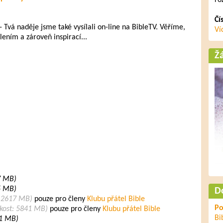
ro
Čí
 Tvá naděje jsme také vysílali on-line na BibleTV. Věříme,
Ví
ením a zároveň inspirací...
Ž
07 MB)
25 MB)
D
: 2617 MB)
pouze pro členy
Klubu přátel Bible
Po
ikost: 5841 MB)
pouze pro členy
Klubu přátel Bible
Bi
 41 MB)