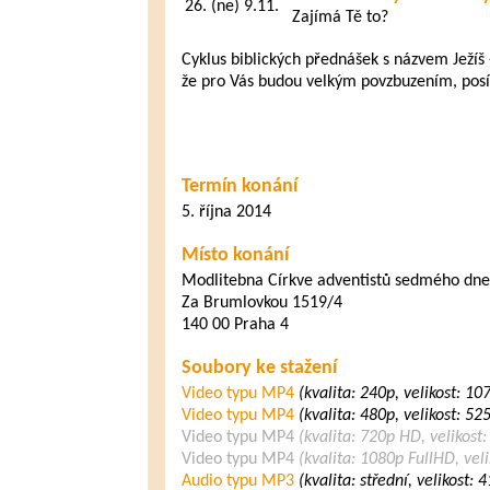
26.
(ne) 9.11.
Zajímá Tě to?
Cyklus biblických přednášek s názvem Ježíš -
že pro Vás budou velkým povzbuzením, posíl
Termín konání
5. října 2014
Místo konání
Modlitebna Církve adventistů sedmého dne
Za Brumlovkou 1519/4
140 00 Praha 4
Soubory ke stažení
Video typu MP4
(kvalita: 240p, velikost: 1
Video typu MP4
(kvalita: 480p, velikost: 5
Video typu MP4
(kvalita: 720p HD, velikost
Video typu MP4
(kvalita: 1080p FullHD, vel
Audio typu MP3
(kvalita: střední, velikost: