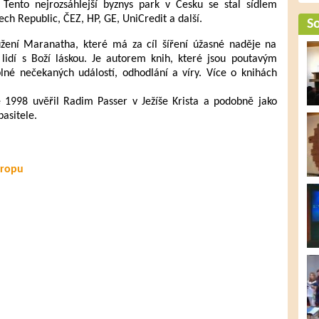
Tento nejrozsáhlejší byznys park v Česku se stal sídlem
ech Republic, ČEZ, HP, GE, UniCredit a další.
So
užení Maranatha, které má za cíl šíření úžasné naděje na
 lidí s Boží láskou. Je autorem knih, které jsou poutavým
lné nečekaných událostí, odhodlání a víry. Více o knihách
 1998 uvěřil Radim Passer v Ježíše Krista a podobně jako
pasitele.
vropu