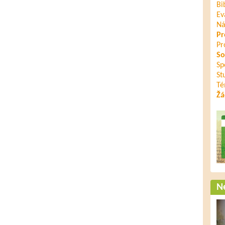
Bi
Ev
Ná
Pr
Pr
So
Sp
St
Té
Žá
Ne