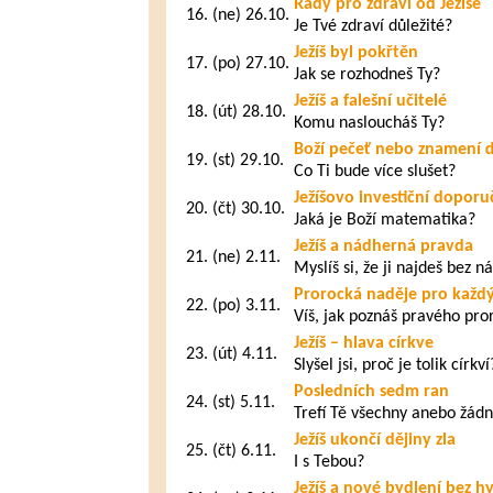
Rady pro zdraví od Ježíše
16.
(ne) 26.10.
Je Tvé zdraví důležité?
Ježíš byl pokřtěn
17.
(po) 27.10.
Jak se rozhodneš Ty?
Ježíš a falešní učitelé
18.
(út) 28.10.
Komu nasloucháš Ty?
Boží pečeť nebo znamení 
19.
(st) 29.10.
Co Ti bude více slušet?
Ježíšovo investiční doporu
20.
(čt) 30.10.
Jaká je Boží matematika?
Ježíš a nádherná pravda
21.
(ne) 2.11.
Myslíš si, že ji najdeš bez 
Prorocká naděje pro každý
22.
(po) 3.11.
Víš, jak poznáš pravého pro
Ježíš – hlava církve
23.
(út) 4.11.
Slyšel jsi, proč je tolik církví
Posledních sedm ran
24.
(st) 5.11.
Trefí Tě všechny anebo žád
Ježíš ukončí dějiny zla
25.
(čt) 6.11.
I s Tebou?
Ježíš a nové bydlení bez h