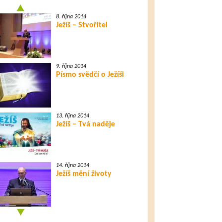
8. října 2014
Ježíš – Stvořitel
9. října 2014
Písmo svědčí o Ježíši
13. října 2014
Ježíš – Tvá naděje
14. října 2014
Ježíš mění životy
15. října 2014