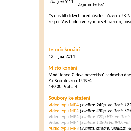
26.
(ne) 9.11.
Zajímá Tě to?
Cyklus biblických přednášek s názvem Ježíš -
že pro Vás budou velkým povzbuzením, posíl
Termín konání
12. října 2014
Místo konání
Modlitebna Církve adventistů sedmého dne
Za Brumlovkou 1519/4
140 00 Praha 4
Soubory ke stažení
Video typu MP4
(kvalita: 240p, velikost: 1
Video typu MP4
(kvalita: 480p, velikost: 5
Video typu MP4
(kvalita: 720p HD, velikost
Video typu MP4
(kvalita: 1080p FullHD, vel
Audio typu MP3
(kvalita: střední, velikost: