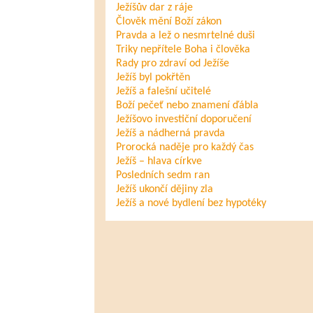
Ježíšův dar z ráje
Člověk mění Boží zákon
Pravda a lež o nesmrtelné duši
Triky nepřítele Boha i člověka
Rady pro zdraví od Ježíše
Ježíš byl pokřtěn
Ježíš a falešní učitelé
Boží pečeť nebo znamení ďábla
Ježíšovo investiční doporučení
Ježíš a nádherná pravda
Prorocká naděje pro každý čas
Ježíš – hlava církve
Posledních sedm ran
Ježíš ukončí dějiny zla
Ježíš a nové bydlení bez hypotéky