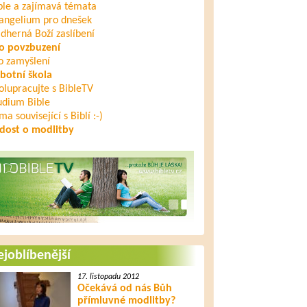
ble a zajímavá témata
angelium pro dnešek
dherná Boží zaslíbení
o povzbuzení
o zamyšlení
botní škola
olupracujte s BibleTV
udium Bible
ma související s Biblí :-)
dost o modlitby
joblíbenější
17. listopadu 2012
Očekává od nás Bůh
přímluvné modlitby?