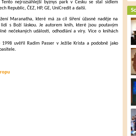
Tento nejrozsáhlejší byznys park v Česku se stal sídlem
ech Republic, ČEZ, HP, GE, UniCredit a další.
So
užení Maranatha, které má za cíl šíření úžasné naděje na
 lidí s Boží láskou. Je autorem knih, které jsou poutavým
lné nečekaných událostí, odhodlání a víry. Více o knihách
 1998 uvěřil Radim Passer v Ježíše Krista a podobně jako
pasitele.
vropu