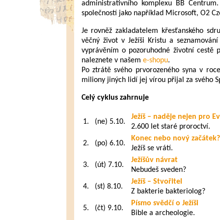
administrativního komplexu BB Centrum. 
společností jako například Microsoft, O2 Cz
Je rovněž zakladatelem křesťanského sdr
věčný život v Ježíši Kristu a seznamování
vyprávěním o pozoruhodné životní cestě p
naleznete v našem
e-shopu
.
Po ztrátě svého prvorozeného syna v roce
miliony jiných lidí jej vírou přijal za svého S
Celý cyklus zahrnuje
Ježíš – naděje nejen pro E
1.
(ne) 5.10.
2.600 let staré proroctví.
Konec nebo nový začátek?
2.
(po) 6.10.
Ježíš se vrátí.
Ježíšův návrat
3.
(út) 7.10.
Nebudeš sveden?
Ježíš – Stvořitel
4.
(st) 8.10.
Z bakterie bakteriolog?
Písmo svědčí o Ježíši
5.
(čt) 9.10.
Bible a archeologie.