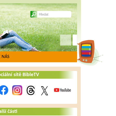
5. října 2014
Ježíš – naděje nejen pro
Evropu
 NÁS
6. října 2014
ciální sítě BibleTV
Konec nebo nový
začátek?
7. října 2014
Ježíšův návrat
lší části