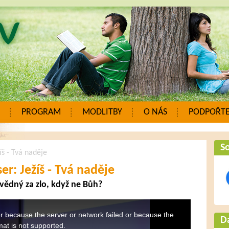
PROGRAM
MODLITBY
O NÁS
PODPOŘTE
So
íš - Tvá naděje
r: Ježíš - Tvá naděje
vědný za zlo, když ne Bůh?
r because the server or network failed or because the
Da
mat is not supported.