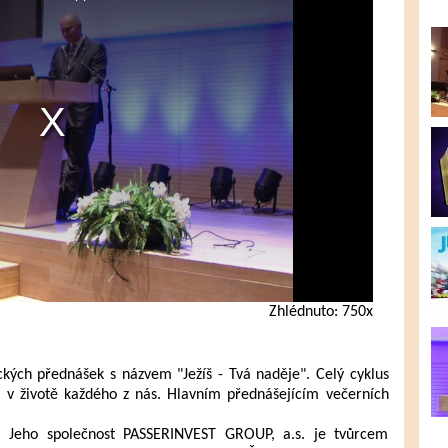
Zhlédnuto: 750x
ckých přednášek s názvem "Ježíš - Tvá naděje". Celý cyklus
ta v životě každého z nás. Hlavním přednášejícím večerních
. Jeho společnost PASSERINVEST GROUP, a.s. je tvůrcem