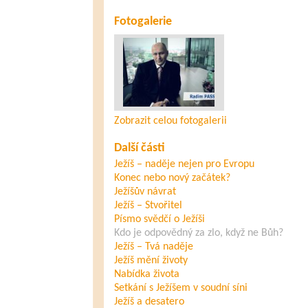
Fotogalerie
Zobrazit celou fotogalerii
Další části
Ježíš – naděje nejen pro Evropu
Konec nebo nový začátek?
Ježíšův návrat
Ježíš – Stvořitel
Písmo svědčí o Ježíši
Kdo je odpovědný za zlo, když ne Bůh?
Ježíš – Tvá naděje
Ježíš mění životy
Nabídka života
Setkání s Ježíšem v soudní síni
Ježíš a desatero