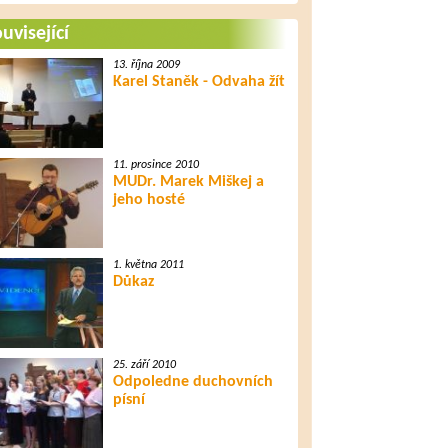
Nabídka života
uvisející
13. října 2009
Karel Staněk - Odvaha žít
16. října 2014
Setkání s Ježíšem v
soudní síni
11. prosince 2010
MUDr. Marek Miškej a
19. října 2014
jeho hosté
Ježíš a desatero
1. května 2011
Důkaz
20. října 2014
Ježíšův dar z ráje
25. září 2010
Odpoledne duchovních
21. října 2014
písní
Člověk mění Boží zákon