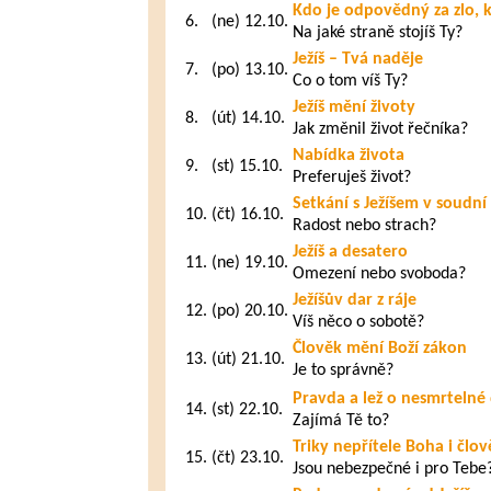
Kdo je odpovědný za zlo, 
6.
(ne) 12.10.
Na jaké straně stojíš Ty?
Ježíš – Tvá naděje
7.
(po) 13.10.
Co o tom víš Ty?
Ježíš mění životy
8.
(út) 14.10.
Jak změnil život řečníka?
Nabídka života
9.
(st) 15.10.
Preferuješ život?
Setkání s Ježíšem v soudní 
10.
(čt) 16.10.
Radost nebo strach?
Ježíš a desatero
11.
(ne) 19.10.
Omezení nebo svoboda?
Ježíšův dar z ráje
12.
(po) 20.10.
Víš něco o sobotě?
Člověk mění Boží zákon
13.
(út) 21.10.
Je to správně?
Pravda a lež o nesmrtelné 
14.
(st) 22.10.
Zajímá Tě to?
Triky nepřítele Boha i člo
15.
(čt) 23.10.
Jsou nebezpečné i pro Tebe