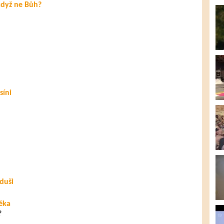
když ne Bůh?
síni
duši
věka
?