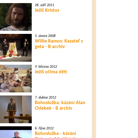
26. září 2011
Ježíš Kristus
22. října 2014
Pravda a lež o
nesmrtelné duši
5. února 2008
Willie Ramos: Kazateľ z
23. října 2014
geta - B archiv
Triky nepřítele Boha i
člověka
9. března 2012
Ježíš očima dětí
26. října 2014
Rady pro zdraví od Ježíše
7. dubna 2012
Bohoslužba: kázání Alan
27. října 2014
Chlebek - B archiv
Ježíš byl pokřtěn
6. října 2012
Bohoslužba - kázání
28. října 2014