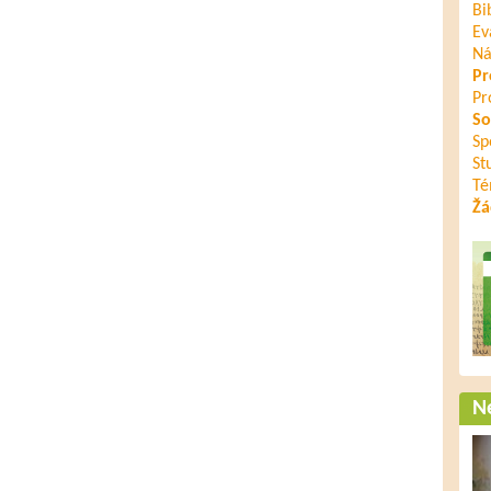
Bi
Ev
Ná
Pr
Pr
So
Sp
St
Té
Žá
Ne