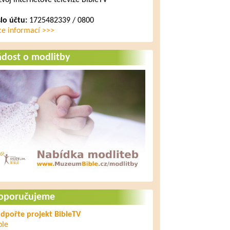
zvoj internetové televize BibleTV
slo účtu:
1725482339 / 0800
4. listopadu 2014
Ježíš – hlava církve
ce informací >>>
ádost o modlitby
5. listopadu 2014
Posledních sedm ran
6. listopadu 2014
Ježíš ukončí dějiny zla
9. listopadu 2014
Ježíš a nové bydlení bez
hypotéky
oporučujeme
dpořte projekt BibleTV
ble