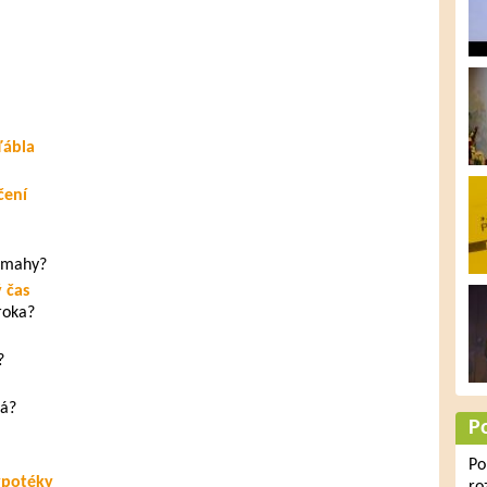
ďábla
čení
námahy?
 čas
roka?
?
ná?
P
Po
ypotéky