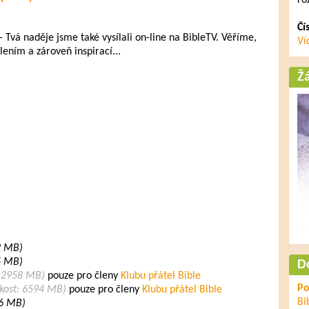
ro
Čí
 Tvá naděje jsme také vysílali on-line na BibleTV. Věříme,
Ví
ením a zároveň inspirací...
Ž
22 MB)
95 MB)
D
: 2958 MB)
pouze pro členy
Klubu přátel Bible
Po
ikost: 6594 MB)
pouze pro členy
Klubu přátel Bible
Bi
 46 MB)