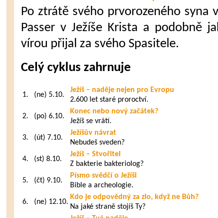
Po ztrátě svého prvorozeného syna 
Passer v Ježíše Krista a podobně jak
vírou přijal za svého Spasitele.
Celý cyklus zahrnuje
Ježíš – naděje nejen pro Evropu
1.
(ne) 5.10.
2.600 let staré proroctví.
Konec nebo nový začátek?
2.
(po) 6.10.
Ježíš se vrátí.
Ježíšův návrat
3.
(út) 7.10.
Nebudeš sveden?
Ježíš – Stvořitel
4.
(st) 8.10.
Z bakterie bakteriolog?
Písmo svědčí o Ježíši
5.
(čt) 9.10.
Bible a archeologie.
Kdo je odpovědný za zlo, když ne Bůh?
6.
(ne) 12.10.
Na jaké straně stojíš Ty?