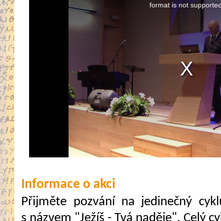
modal
format is not supported
window.
Informace o akci
Přijměte pozvání na jedinečný cykl
s názvem "Ježíš - Tvá naděje". Celý cyk