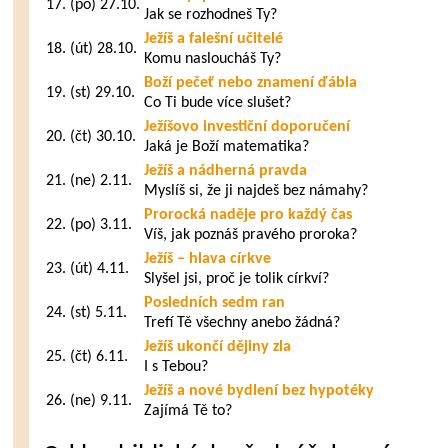
17.
(po) 27.10.
Jak se rozhodneš Ty?
Ježíš a falešní učitelé
18.
(út) 28.10.
Komu nasloucháš Ty?
Boží pečeť nebo znamení ďábla
19.
(st) 29.10.
Co Ti bude více slušet?
Ježíšovo investiční doporučení
20.
(čt) 30.10.
Jaká je Boží matematika?
Ježíš a nádherná pravda
21.
(ne) 2.11.
Myslíš si, že ji najdeš bez námahy?
Prorocká naděje pro každý čas
22.
(po) 3.11.
Víš, jak poznáš pravého proroka?
Ježíš – hlava církve
23.
(út) 4.11.
Slyšel jsi, proč je tolik církví?
Posledních sedm ran
24.
(st) 5.11.
Trefí Tě všechny anebo žádná?
Ježíš ukončí dějiny zla
25.
(čt) 6.11.
I s Tebou?
Ježíš a nové bydlení bez hypotéky
26.
(ne) 9.11.
Zajímá Tě to?