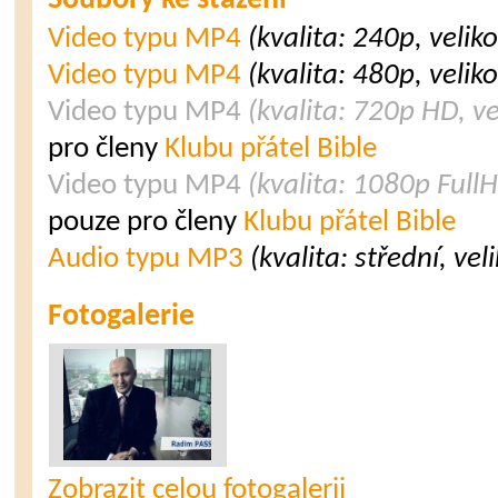
Soubory ke stažení
Video typu MP4
(kvalita: 240p, velik
Video typu MP4
(kvalita: 480p, velik
Video typu MP4
(kvalita: 720p HD, v
pro členy
Klubu přátel Bible
Video typu MP4
(kvalita: 1080p Full
pouze pro členy
Klubu přátel Bible
Audio typu MP3
(kvalita: střední, ve
Fotogalerie
Zobrazit celou fotogalerii