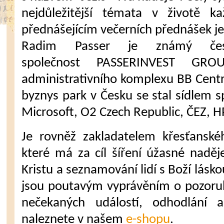
nejdůležitější témata v životě 
přednášejícím večerních přednášek je
Radim Passer je známý čes
společnost PASSERINVEST GRO
administrativního komplexu BB Centr
byznys park v Česku se stal sídlem s
Microsoft, O2 Czech Republic, ČEZ, HP
Je rovněž zakladatelem křesťanské
které má za cíl šíření úžasné naděje
Kristu a seznamování lidí s Boží lásk
jsou poutavým vyprávěním o pozoruh
nečekaných událostí, odhodlání 
naleznete v našem
e-shopu
.