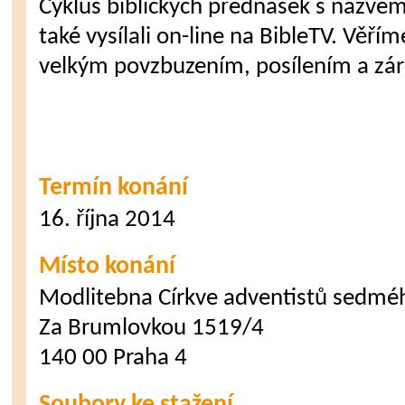
Cyklus biblických přednášek s názvem
také vysílali on-line na BibleTV. Věří
velkým povzbuzením, posílením a záro
Termín konání
16. října 2014
Místo konání
Modlitebna Církve adventistů sedmé
Za Brumlovkou 1519/4
140 00 Praha 4