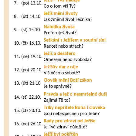
Ježíš – Tvá naděje
7.
(po) 13.10.
Co o tom víš Ty?
Ježíš mění životy
8.
(út) 14.10.
Jak změnil život řečníka?
Nabídka života
9.
(st) 15.10.
Preferuješ život?
Setkání s Ježíšem v soudní síni
10.
(čt) 16.10.
Radost nebo strach?
Ježíš a desatero
11.
(ne) 19.10.
Omezení nebo svoboda?
Ježíšův dar z ráje
12.
(po) 20.10.
Víš něco o sobotě?
Člověk mění Boží zákon
13.
(út) 21.10.
Je to správně?
Pravda a lež o nesmrtelné duši
14.
(st) 22.10.
Zajímá Tě to?
Triky nepřítele Boha i člověka
15.
(čt) 23.10.
Jsou nebezpečné i pro Tebe?
Rady pro zdraví od Ježíše
16.
(ne) 26.10.
Je Tvé zdraví důležité?
Ježíš byl pokřtěn