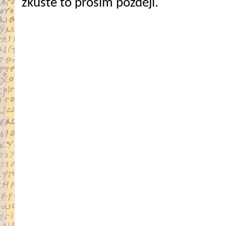
zkuste to prosím později.