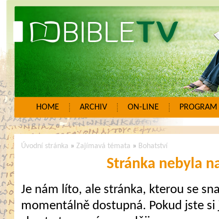
HOME
ARCHIV
ON-LINE
PROGRAM
Úvodní stránka
»
Zajímavá témata
»
Bohatství
Stránka nebyla n
Je nám líto, ale stránka, kterou se sna
momentálně dostupná. Pokud jste si j