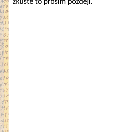
zkuste to prosím později.