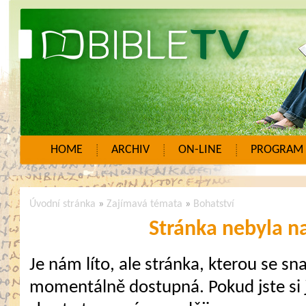
HOME
ARCHIV
ON-LINE
PROGRAM
Úvodní stránka
»
Zajímavá témata
»
Bohatství
Stránka nebyla n
Je nám líto, ale stránka, kterou se sna
momentálně dostupná. Pokud jste si j