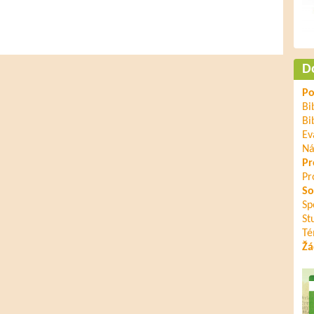
D
Po
Bi
Bi
Ev
Ná
Pr
Pr
So
Sp
St
Té
Žá