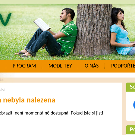
PROGRAM
MODLITBY
O NÁS
PODPOŘTE
So
tví
a nebyla nalezena
zobrazit, není momentálně dostupná. Pokud jste si jisti
.
P