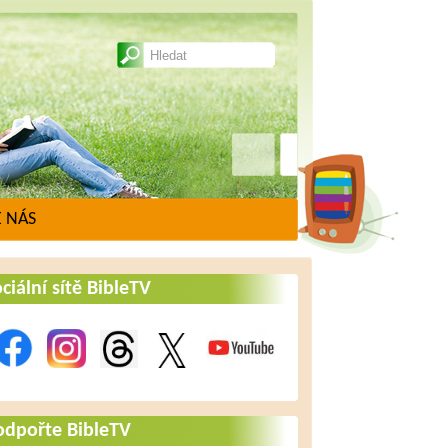
 NÁS
ciální sítě BibleTV
odpořte BibleTV