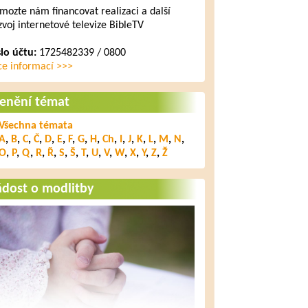
mozte nám financovat realizaci a další
zvoj internetové televize BibleTV
slo účtu:
1725482339 / 0800
ce informací >>>
lenění témat
Všechna témata
A
,
B
,
C
,
Č
,
D
,
E
,
F
,
G
,
H
,
Ch
,
I
,
J
,
K
,
L
,
M
,
N
,
O
,
P
,
Q
,
R
,
Ř
,
S
,
Š
,
T
,
U
,
V
,
W
,
X
,
Y
,
Z
,
Ž
ádost o modlitby