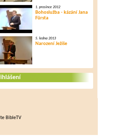
1. prosince 2012
Bohoslužba - kázání Jana
Fürsta
5. ledna 2013
Narození Ježíše
ihlášení
te BibleTV