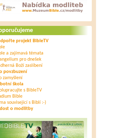
oporučujeme
dpořte projekt BibleTV
ble
ble a zajímavá témata
angelium pro dnešek
dherná Boží zaslíbení
o povzbuzení
o zamyšlení
botní škola
olupracujte s BibleTV
udium Bible
ma související s Biblí :-)
dost o modlitby