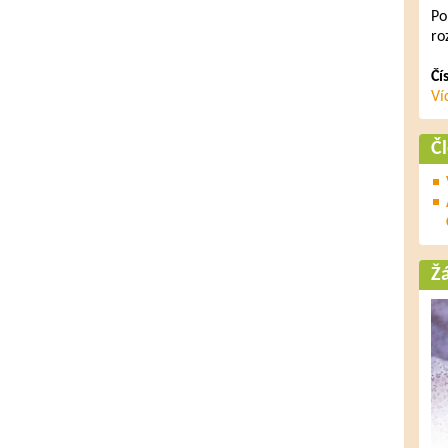
Po
ro
Čí
Ví
Č
Ž