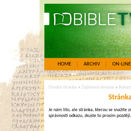
HOME
ARCHIV
ON-LINE
Úvodní stránka
»
Zajímavá témata
»
Bohats
Stránk
Je nám líto, ale stránka, kterou se snažíte 
správností odkazu, zkuste to prosím později