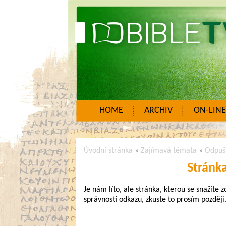
HOME
ARCHIV
ON-LINE
Úvodní stránka
»
Zajímavá témata
»
Odpuš
Stránk
Je nám líto, ale stránka, kterou se snažíte 
správností odkazu, zkuste to prosím později