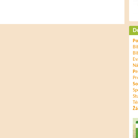
D
Po
Bi
Bi
Ev
Ná
Pr
Pr
So
Sp
St
Té
Žá