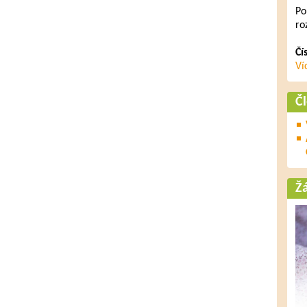
Po
ro
Čí
Ví
Č
Ž