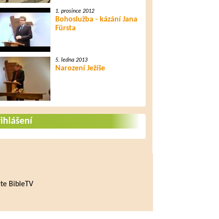
1. prosince 2012
Bohoslužba - kázání Jana
Fürsta
5. ledna 2013
Narození Ježíše
ihlášení
te BibleTV