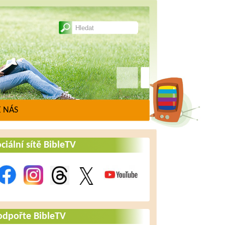
 NÁS
ciální sítě BibleTV
odpořte BibleTV