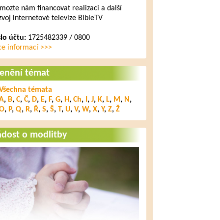
mozte nám financovat realizaci a další
zvoj internetové televize BibleTV
slo účtu:
1725482339 / 0800
ce informací >>>
lenění témat
Všechna témata
A
,
B
,
C
,
Č
,
D
,
E
,
F
,
G
,
H
,
Ch
,
I
,
J
,
K
,
L
,
M
,
N
,
O
,
P
,
Q
,
R
,
Ř
,
S
,
Š
,
T
,
U
,
V
,
W
,
X
,
Y
,
Z
,
Ž
ádost o modlitby