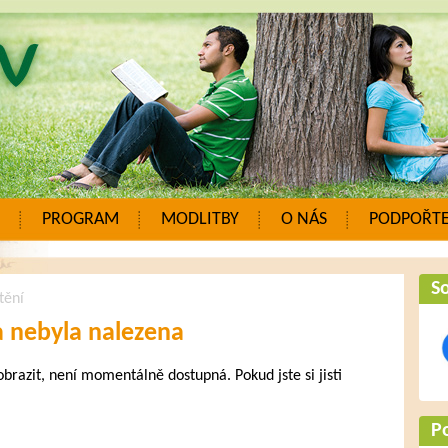
PROGRAM
MODLITBY
O NÁS
PODPOŘTE
So
tění
a nebyla nalezena
zobrazit, není momentálně dostupná. Pokud jste si jisti
.
P