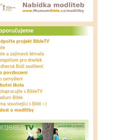
oporučujeme
dpořte projekt BibleTV
ble
ble a zajímavá témata
angelium pro dnešek
dherná Boží zaslíbení
o povzbuzení
o zamyšlení
botní škola
olupracujte s BibleTV
udium Bible
ma související s Biblí :-)
dost o modlitby