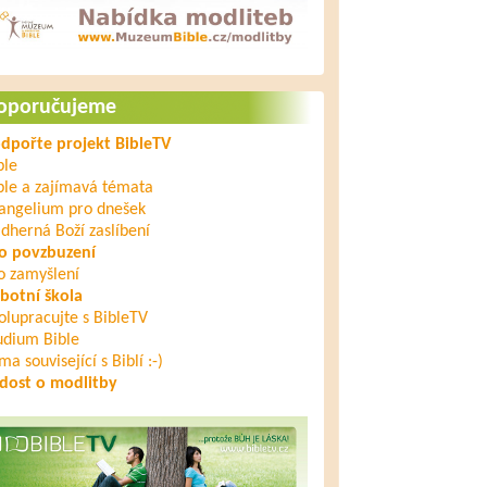
oporučujeme
dpořte projekt BibleTV
ble
ble a zajímavá témata
angelium pro dnešek
dherná Boží zaslíbení
o povzbuzení
o zamyšlení
botní škola
olupracujte s BibleTV
udium Bible
ma související s Biblí :-)
dost o modlitby