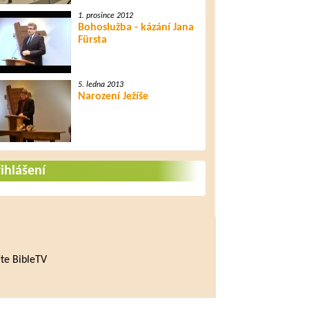
1. prosince 2012
Bohoslužba - kázání Jana
Fürsta
5. ledna 2013
Narození Ježíše
ihlášení
te BibleTV