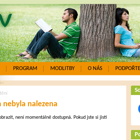
PROGRAM
MODLITBY
O NÁS
PODPOŘTE
So
tění
a nebyla nalezena
zobrazit, není momentálně dostupná. Pokud jste si jisti
.
P