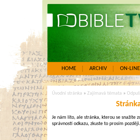
HOME
ARCHIV
ON-LINE
Úvodní stránka
»
Zajímavá témata
»
Odpuš
Stránk
Je nám líto, ale stránka, kterou se snažíte 
správností odkazu, zkuste to prosím později