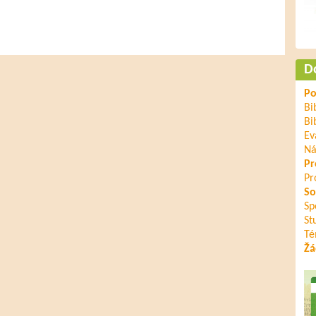
D
Po
Bi
Bi
Ev
Ná
Pr
Pr
So
Sp
St
Té
Žá