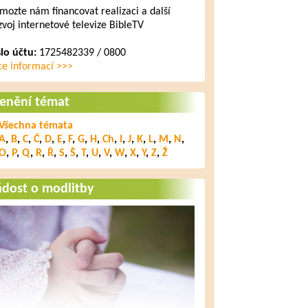
mozte nám financovat realizaci a další
zvoj internetové televize BibleTV
slo účtu:
1725482339 / 0800
ce informací >>>
lenění témat
Všechna témata
A
,
B
,
C
,
Č
,
D
,
E
,
F
,
G
,
H
,
Ch
,
I
,
J
,
K
,
L
,
M
,
N
,
O
,
P
,
Q
,
R
,
Ř
,
S
,
Š
,
T
,
U
,
V
,
W
,
X
,
Y
,
Z
,
Ž
ádost o modlitby