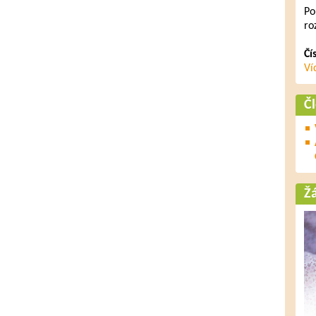
Po
ro
Čí
Ví
Č
Ž