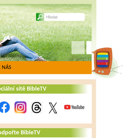
 NÁS
ciální sítě BibleTV
odpořte BibleTV