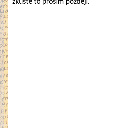
zkuste to prosím později.