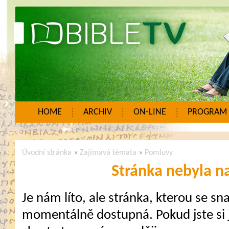
HOME
ARCHIV
ON-LINE
PROGRAM
Úvodní stránka
»
Zajímavá témata
»
Pomluvy
Stránka nebyla n
Je nám líto, ale stránka, kterou se sna
momentálně dostupná. Pokud jste si j