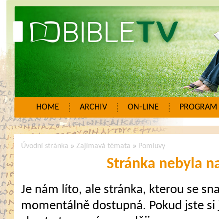
HOME
ARCHIV
ON-LINE
PROGRAM
Úvodní stránka
»
Zajímavá témata
»
Pomluvy
Stránka nebyla n
Je nám líto, ale stránka, kterou se sna
momentálně dostupná. Pokud jste si j