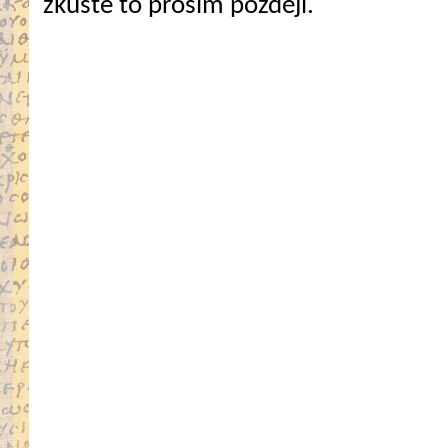
zkuste to prosím později.