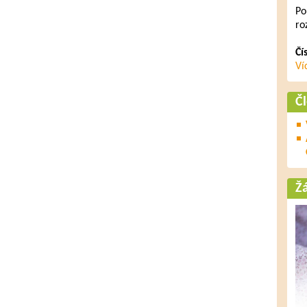
Po
ro
Čí
Ví
Č
Ž