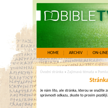
HOME
ARCHIV
ON-LINE
Úvodní stránka
»
Zajímavá témata
»
Pomlu
Stránk
Je nám líto, ale stránka, kterou se snažíte 
správností odkazu, zkuste to prosím později