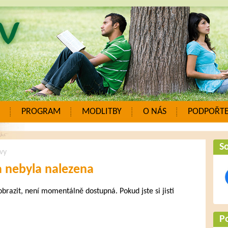
PROGRAM
MODLITBY
O NÁS
PODPOŘTE
So
vy
a nebyla nalezena
zobrazit, není momentálně dostupná. Pokud jste si jisti
.
P