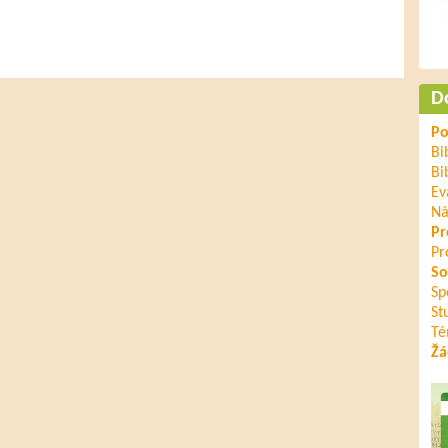
D
Po
Bi
Bi
Ev
Ná
Pr
Pr
So
Sp
St
Té
Žá