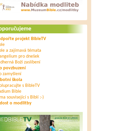
oporučujeme
dpořte projekt BibleTV
ble
ble a zajímavá témata
angelium pro dnešek
dherná Boží zaslíbení
o povzbuzení
o zamyšlení
botní škola
olupracujte s BibleTV
udium Bible
ma související s Biblí :-)
dost o modlitby