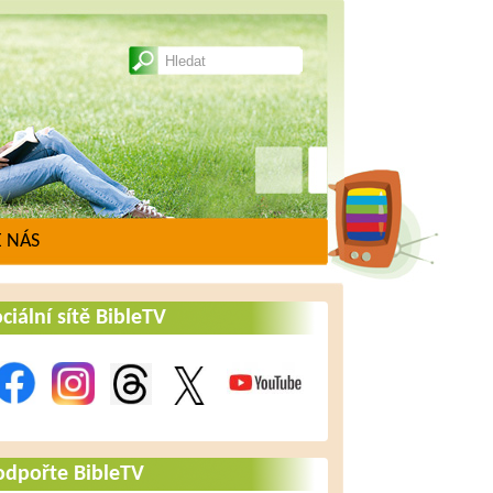
 NÁS
ciální sítě BibleTV
odpořte BibleTV