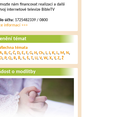
mozte nám financovat realizaci a další
zvoj internetové televize BibleTV
slo účtu:
1725482339 / 0800
ce informací >>>
lenění témat
Všechna témata
A
,
B
,
C
,
Č
,
D
,
E
,
F
,
G
,
H
,
Ch
,
I
,
J
,
K
,
L
,
M
,
N
,
O
,
P
,
Q
,
R
,
Ř
,
S
,
Š
,
T
,
U
,
V
,
W
,
X
,
Y
,
Z
,
Ž
ádost o modlitby