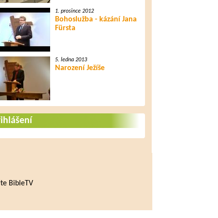
1. prosince 2012
Bohoslužba - kázání Jana
Fürsta
5. ledna 2013
Narození Ježíše
ihlášení
te BibleTV