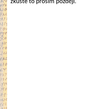
zkuste to prosím později.