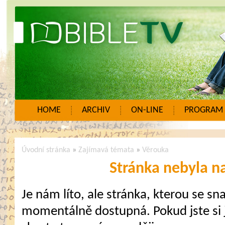
HOME
ARCHIV
ON-LINE
PROGRAM
Úvodní stránka
»
Zajímavá témata
»
Věrouka
Stránka nebyla n
Je nám líto, ale stránka, kterou se sna
momentálně dostupná. Pokud jste si j