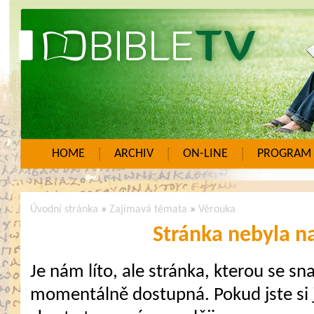
HOME
ARCHIV
ON-LINE
PROGRAM
Úvodní stránka
»
Zajímavá témata
»
Věrouka
Stránka nebyla n
Je nám líto, ale stránka, kterou se sna
momentálně dostupná. Pokud jste si j