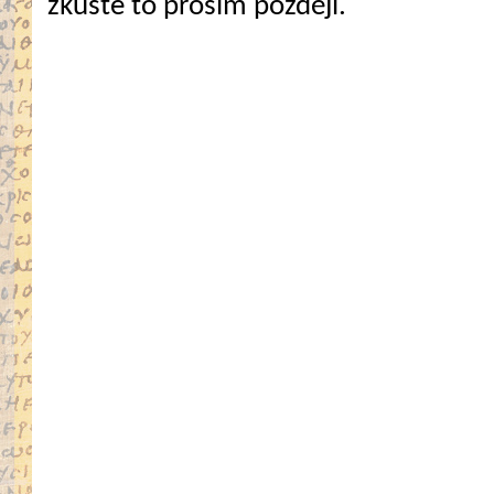
zkuste to prosím později.