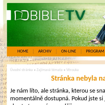
HOME
ARCHIV
ON-LINE
PROGRAM
Úvodní stránka
»
Zajímavá témata
»
Věrouka
Stránka nebyla n
Je nám líto, ale stránka, kterou se sna
momentálně dostupná. Pokud jste si j