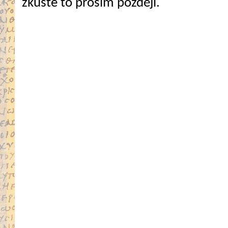
zkuste to prosím později.