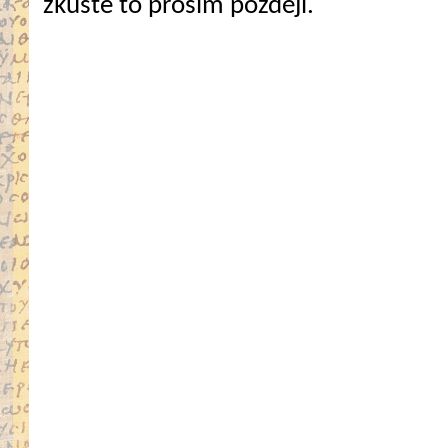
zkuste to prosím později.