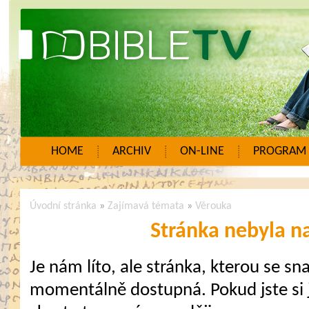
HOME
ARCHIV
ON-LINE
PROGRAM
Úvodní stránka
»
Zajímavá témata
»
Věrouka
Stránka nebyla n
Je nám líto, ale stránka, kterou se sna
momentálně dostupná. Pokud jste si j