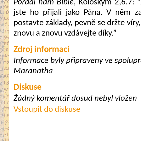
Poradí nám Bible
, Koloským 2,6.7: “Ž
jste ho přijali jako Pána. V něm 
postavte základy, pevně se držte víry, 
znovu a znovu vzdávejte díky.”
Zdroj informací
Informace byly připraveny ve spoluprá
Maranatha
Diskuse
Žádný komentář dosud nebyl vložen
Vstoupit do diskuse