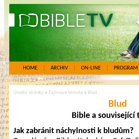
HOME
ARCHIV
ON-LINE
PROGRAM
Úvodní stránka
»
Zajímavá témata
»
Blud
Blud
Bible a související
Jak zabránit náchylnosti k bludům?