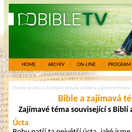
HOME
ARCHIV
ON-LINE
PROGRAM
Úvodní stránka
»
Zajímavá témata
»
Bible a zajímavá témata 
Bible a zajímavá t
Zajímavé téma související s Biblí
Úcta