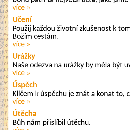
Bohu patří ta největší úcta, jaké jsme
více »
Učení
Použij každou životní zkušenost k tom
Božím cestám.
více »
Urážky
Naše odezva na urážky by měla být u
více »
Úspěch
Klíčem k úspěchu je znát a konat to, c
více »
Útěcha
Bůh nám přislíbil útěchu.