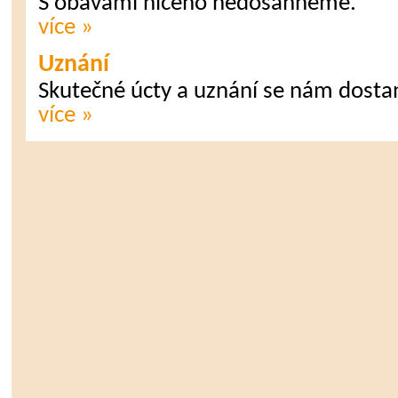
S obavami ničeho nedosáhneme.
více »
Uznání
Skutečné úcty a uznání se nám dost
více »