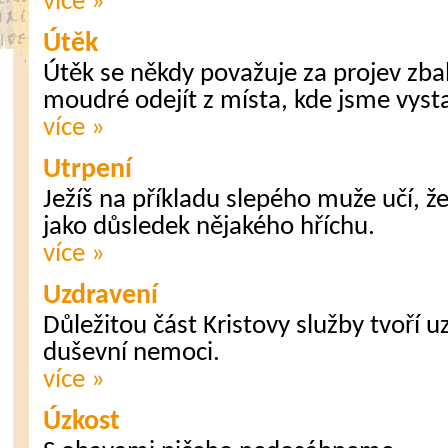
více »
Útěk
Útěk se někdy považuje za projev zbab
moudré odejít z místa, kde jsme vyst
více »
Utrpení
Ježíš na příkladu slepého muže učí, ž
jako důsledek nějakého hříchu.
více »
Uzdravení
Důležitou část Kristovy služby tvoří uz
duševní nemoci.
více »
Úzkost