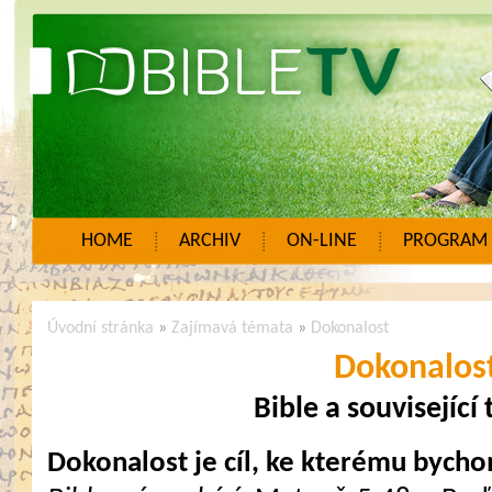
HOME
ARCHIV
ON-LINE
PROGRAM
Úvodní stránka
»
Zajímavá témata
»
Dokonalost
Dokonalos
Bible a související
Dokonalost je cíl, ke kterému bycho