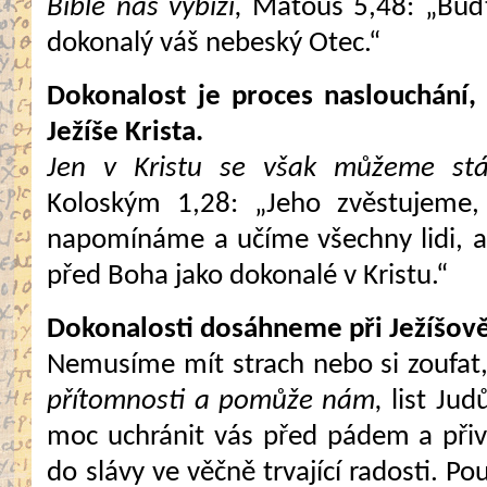
Bible nás vybízí,
Matouš 5,48: „Buďte
dokonalý váš nebeský Otec.“
Dokonalost je proces naslouchání,
Ježíše Krista.
Jen v Kristu se však můžeme stá
Koloským 1,28: „Jeho zvěstujeme,
napomínáme a učíme všechny lidi, a
před Boha jako dokonalé v Kristu.“
Dokonalosti dosáhneme při Ježíšově
Nemusíme mít strach nebo si zoufat
přítomnosti a pomůže nám,
list Jud
moc uchránit vás před pádem a přiv
do slávy ve věčně trvající radosti. P