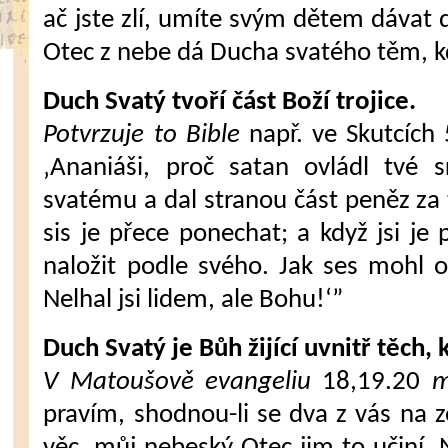
ač jste zlí, umíte svým dětem dávat 
Otec z nebe dá Ducha svatého těm, kd
Duch Svatý tvoří část Boží trojice.
Potvrzuje to Bible
např. ve Skutcích 
‚Ananiáši, proč satan ovládl tvé s
svatému a dal stranou část peněz za 
sis je přece ponechat; a když jsi je 
naložit podle svého. Jak ses mohl 
Nelhal jsi lidem, ale Bohu!‘”
Duch Svatý je Bůh žijící uvnitř těch, 
V Matoušově evangeliu
18,19.20
mů
pravím, shodnou-li se dva z vás na z