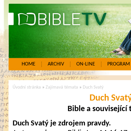
HOME
ARCHIV
ON-LINE
PROGRAM
Úvodní stránka
»
Zajímavá témata
»
Duch Svatý
Duch Svat
Bible a související
Duch Svatý je zdrojem pravdy.