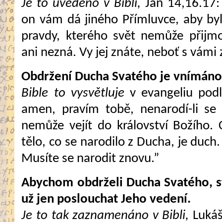
Je to uvedeno v Bibli,
Jan 14,16.17:
on vám dá jiného Přímluvce, aby by
pravdy, kterého svět nemůže přijm
ani nezná. Vy jej znáte, neboť s vámi
Obdržení Ducha Svatého je vnímáno
Bible to vysvětluje
v evangeliu pod
amen, pravím tobě, nenarodí-li se
nemůže vejít do království Božího. C
tělo, co se narodilo z Ducha, je duch. 
Musíte se narodit znovu.”
Abychom obdrželi Ducha Svatého, st
už jen poslouchat Jeho vedení.
Je to tak zaznamenáno v Bibli,
Lukáš