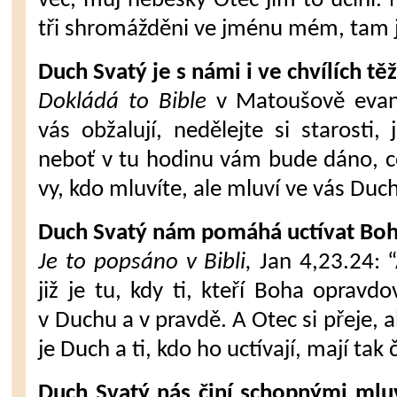
věc, můj nebeský Otec jim to učiní.
tři shromážděni ve jménu mém, tam j
Duch Svatý je s námi i ve chvílích těž
Dokládá to Bible
v Matoušově evang
vás obžalují, nedělejte si starosti,
neboť v tu hodinu vám bude dáno, c
vy, kdo mluvíte, ale mluví ve vás Duc
Duch Svatý nám pomáhá uctívat Boh
Je to popsáno v Bibli,
Jan 4,23.24: “
již je tu, kdy ti, kteří Boha opravd
v Duchu a v pravdě. A Otec si přeje, ab
je Duch a ti, kdo ho uctívají, mají tak
Duch Svatý nás činí schopnými mlu