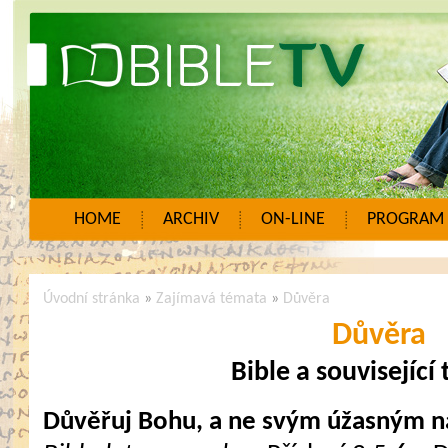
HOME
ARCHIV
ON-LINE
PROGRAM
Úvodní stránka
»
Zajímavá témata
»
Důvěra
Důvěra
Bible a související
Důvěřuj Bohu, a ne svým úžasným 