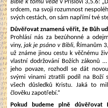
Bible k tomu vede
v Přísloví 3,5.6: 
srdcem, na svoji rozumnost nespoléh
svých cestách, on sám napřímí tvé ste
Důvěřovat znamená věřit, že Bůh uděl
Prohlásí nás za bezúhonné a odej
viny,
jak je psáno v Bibli,
Římanům 3,2
už známe jinou cestu k věčnému živ
vlastní dodržování Božích zákonů 
jeho povaze, rozhodl se dát novou 
svými vinami ztratili podíl na Boží 
všech důsledků Kristu. Jaká to mil
člověku zapotřebí.“
Pokud budeme plně důvěřovat 