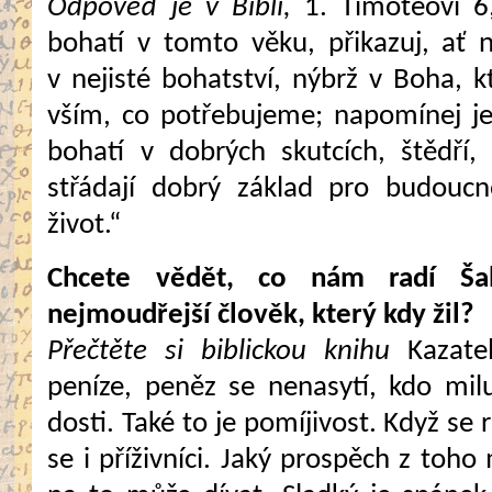
Odpověď je v Bibli,
1. Timoteovi 6,
bohatí v tomto věku, přikazuj, ať 
v nejisté bohatství, nýbrž v Boha, k
vším, co potřebujeme; napomínej je
bohatí v dobrých skutcích, štědří,
střádají dobrý základ pro budoucn
život.“
Chcete vědět, co nám radí Ša
nejmoudřejší člověk, který kdy žil?
Přečtěte si biblickou knihu
Kazatel
peníze, peněz se nenasytí, kdo mil
dosti. Také to je pomíjivost. Když s
se i příživníci. Jaký prospěch z toho