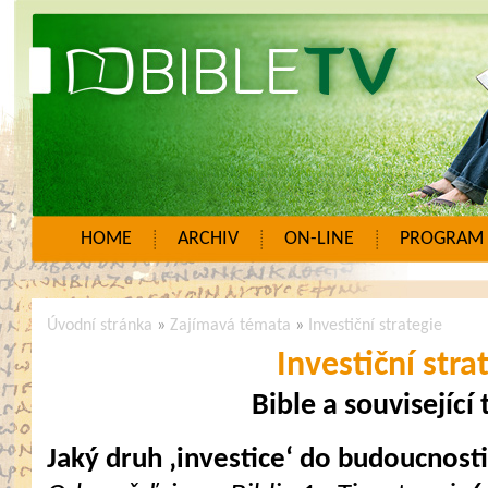
HOME
ARCHIV
ON-LINE
PROGRAM
Úvodní stránka
»
Zajímavá témata
»
Investiční strategie
Investiční stra
Bible a související
Jaký druh ‚investice‘ do budoucnos