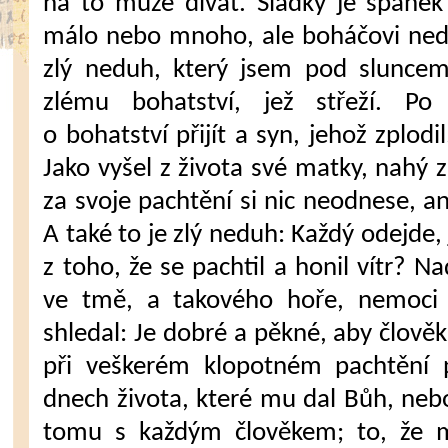
na to může dívat. Sladký je spánek 
málo nebo mnoho, ale boháčovi nedo
zlý neduh, který jsem pod sluncem 
zlému bohatství, jež střeží. P
o bohatství přijít a syn, jehož zplodi
Jako vyšel z života své matky, nahý z
za svoje pachtění si nic neodnese, an
A také to je zlý neduh: Každý odejde, 
z toho, že se pachtil a honil vítr? N
ve tmě, a takového hoře, nemoci
shledal: Je dobré a pěkné, aby člověk
při veškerém klopotném pachtění
dnech života, které mu dal Bůh, neboť
tomu s každým člověkem; to, že 