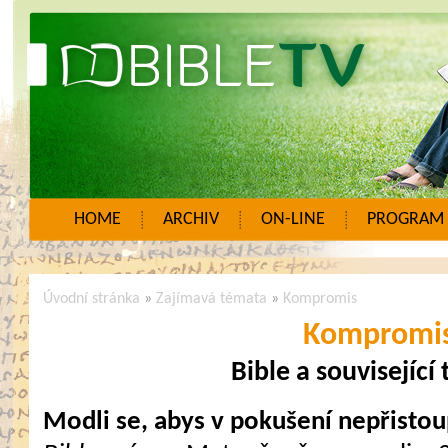
HOME
ARCHIV
ON-LINE
PROGRAM
Úvodní stránka
»
Zajímavá témata
»
Kompromis
Kompromi
Bible a související
Modli se, abys v pokušení nepřisto