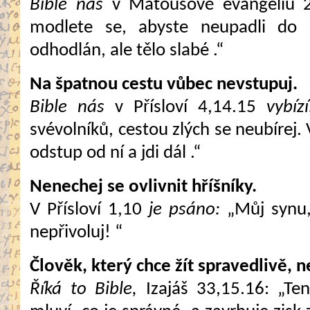
Bible nás
v Matoušově evangeliu 
modlete se, abyste neupadli do 
odhodlán, ale tělo slabé .“
Na špatnou cestu vůbec nevstupuj.
Bible nás
v Přísloví 4,14.15
vybízí
svévolníků, cestou zlých se neubírej. 
odstup od ní a jdi dál .“
Nenechej se ovlivnit hříšníky.
V Přísloví 1,10
je psáno:
„Můj synu, 
nepřivoluj! “
Člověk, který chce žít spravedlivě,
Říká to Bible,
Izajáš 33,15.16: „Ten