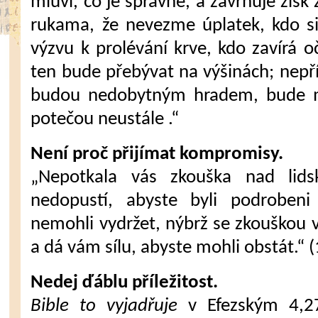
mluví, co je správné, a zavrhuje zisk 
rukama, že nevezme úplatek, kdo si
výzvu k prolévání krve, kdo zavírá oč
ten bude přebývat na výšinách; nepř
budou nedobytným hradem, bude 
potečou neustále .“
Není proč přijímat kompromisy.
„Nepotkala vás zkouška nad lids
nedopustí, abyste byli podrobeni
nemohli vydržet, nýbrž se zkouškou v
a dá vám sílu, abyste mohli obstát.“ 
Nedej ďáblu příležitost.
Bible to vyjadřuje
v Efezským 4,27