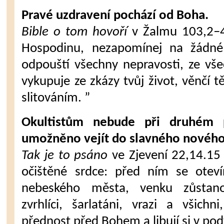
Pravé uzdravení pochází od Boha.
Bible o tom hovoří
v Žalmu 103,2–4
Hospodinu, nezapomínej na žádné
odpouští všechny nepravosti, ze vš
vykupuje ze zkázy tvůj život, věnčí 
slitováním. ”
Okultistům nebude při druhém p
umožněno vejít do slavného nového
Tak je to psáno
ve Zjevení 22,14.15 
očištěné srdce: před ním se oteví
nebeského města, venku zůstano
zvrhlíci, šarlatáni, vrazi a všich
přednost před Bohem a libují si v po