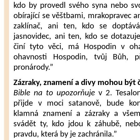
kdo by provedl svého syna nebo sv
obírající se věštbami, mrakopravec an
zaklínač, ani ten, kdo se doptáv
jasnovidec, ani ten, kdo se dotazu
činí tyto věci, má Hospodin v oha
ohavnosti Hospodin, tvůj Bůh, 
pronárody.”
Zázraky, znamení a divy mohou být 
Bible na to upozorňuje
v 2. Tesalon
přijde v moci satanově, bude ko
klamná znamení a zázraky a všem
svádět ty, kdo jdou k záhubě, nebo
pravdu, která by je zachránila.”