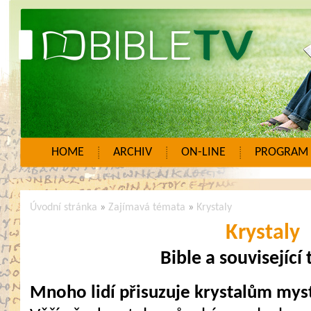
HOME
ARCHIV
ON-LINE
PROGRAM
Úvodní stránka
»
Zajímavá témata
»
Krystaly
Krystaly
Bible a související
Mnoho lidí přisuzuje krystalům myst