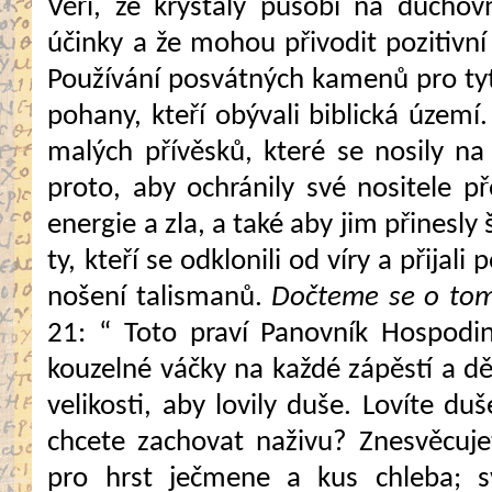
Věří, že krystaly působí na duchov
účinky a že mohou přivodit pozitivní
Používání posvátných kamenů pro ty
pohany, kteří obývali biblická územ
malých přívěsků, které se nosily n
proto, aby ochránily své nositele 
energie a zla, a také aby jim přinesly 
ty, kteří se odklonili od víry a přijal
nošení talismanů.
Dočteme se o tom 
21: “ Toto praví Panovník Hospodin
kouzelné váčky na každé zápěstí a dě
velikosti, aby lovily duše. Lovíte d
chcete zachovat naživu? Znesvěcu
pro hrst ječmene a kus chleba; s