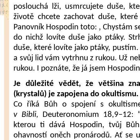
poslouchá lži, usmrcujete duše, kt
životě chcete zachovat duše, které 
Panovník Hospodin toto: ‚ Chystám se
do nichž lovíte duše jako ptáky. St
duše, které lovíte jako ptáky, pustím
a svůj lid vám vytrhnu z rukou. Už n
rukou. I poznáte, že já jsem Hospodin
Je důležité vědět, že většina z
(krystalů) je zapojena do okultismu.
Co říká Bůh o spojení s okulti
v Bibli,
Deuteronomium 18,9–12: “
kterou ti dává Hospodin, tvůj Bůh
ohavností oněch pronárodů. Ať se u