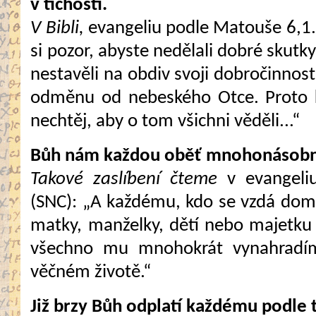
v tichosti.
V Bibli,
evangeliu podle Matouše 6,1.
si pozor, abyste nedělali dobré skutk
nestavěli na obdiv svoji dobročinnos
odměnu od nebeského Otce. Proto 
nechtěj, aby o tom všichni věděli...“
Bůh nám každou oběť mnohonásobn
Takové zaslíbení čteme
v evangeli
(SNC): „A každému, kdo se vzdá domov
matky, manželky, dětí nebo majetku
všechno mu mnohokrát vynahradí
věčném životě.“
Již brzy Bůh odplatí každému podle to