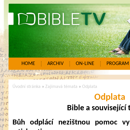
HOME
ARCHIV
ON-LINE
PROGRAM
Úvodní stránka
»
Zajímavá témata
»
Odplata
Odplata
Bible a související
Bůh odplácí nezištnou pomoc v