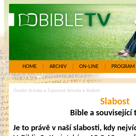
HOME
ARCHIV
ON-LINE
PROGRAM
Úvodní stránka
»
Zajímavá témata
»
Slabost
Slabost
Bible a související
Je to právě v naší slabosti, kdy nejv