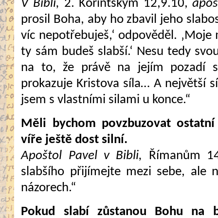
V Bibli,
2. Korintským 12,9.10,
apoš
prosil Boha, aby ho zbavil jeho slabo
víc nepotřebuješ,‘ odpověděl. ‚Moje 
ty sám budeš slabší.‘ Nesu tedy sv
na to, že právě na jejím pozadí 
prokazuje Kristova síla… A největší 
jsem s vlastními silami u konce.“
Měli bychom povzbuzovat ostatní v
víře ještě dost silní.
Apoštol Pavel v Bibli,
Římanům 14
slabšího přijímejte mezi sebe, ale
názorech.“
Pokud slabí zůstanou Bohu na b