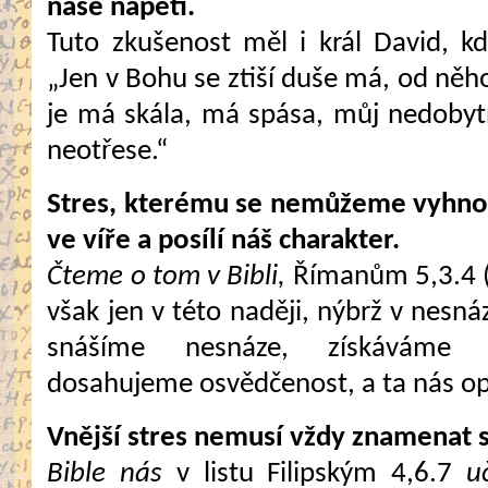
naše napětí.
Tuto zkušenost měl i král David, k
„Jen v Bohu se ztiší duše má, od něh
je má skála, má spása, můj nedobyt
neotřese.“
Stres, kterému se nemůžeme vyhno
ve víře a posílí náš charakter.
Čteme o tom v Bibli,
Římanům 5,3.4 (
však jen v této naději, nýbrž v nesná
snášíme nesnáze, získáváme vyt
dosahujeme osvědčenost, a ta nás opě
Vnější stres nemusí vždy znamenat st
Bible nás
v listu Filipským 4,6.7
uč