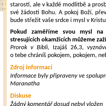
starostí, ale v každé modlitbě a pros
své žádosti Bohu. A pokoj Boží, přev
bude střežit vaše srdce i mysl v Kristu 
Pokud zaměříme svou mysl na 
stresujících okamžicích můžeme zaž
Prorok v Bibli,
Izajáš 26,3,
vyznáv
o tebe chráníš pokojem, pokojem, neb
Zdroj informací
Informace byly připraveny ve spoluprá
Maranatha
Diskuse
Žádný komentář dosud nebyl vložen