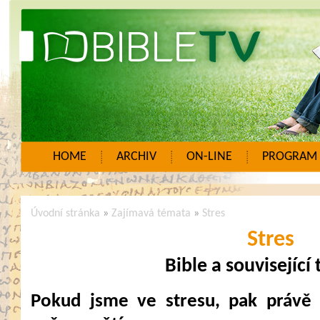
HOME
ARCHIV
ON-LINE
PROGRAM
Úvodní stránka
»
Zajímavá témata
»
Stres
Stres
Bible a související
Pokud jsme ve stresu, pak právě