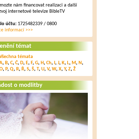
mozte nám financovat realizaci a další
zvoj internetové televize BibleTV
slo účtu:
1725482339 / 0800
ce informací >>>
lenění témat
Všechna témata
A
,
B
,
C
,
Č
,
D
,
E
,
F
,
G
,
H
,
Ch
,
I
,
J
,
K
,
L
,
M
,
N
,
O
,
P
,
Q
,
R
,
Ř
,
S
,
Š
,
T
,
U
,
V
,
W
,
X
,
Y
,
Z
,
Ž
ádost o modlitby