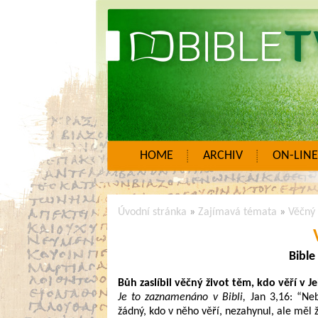
HOME
ARCHIV
ON-LINE
Úvodní stránka
»
Zajímavá témata
»
Věčný 
Bible
Bůh zaslíbil věčný život těm, kdo věří v J
Je to zaznamenáno v Bibli,
Jan 3,16: “Neb
žádný, kdo v něho věří, nezahynul, ale měl ž