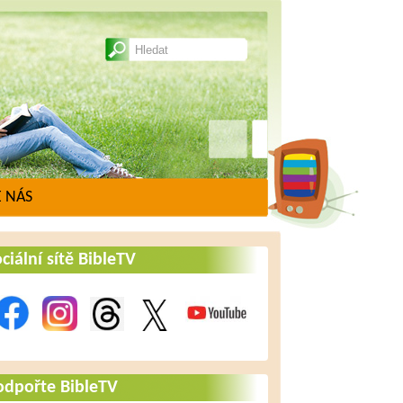
 NÁS
ciální sítě BibleTV
odpořte BibleTV