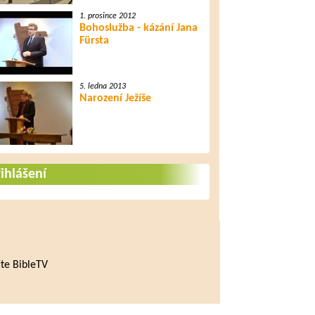
1. prosince 2012
Bohoslužba - kázání Jana
Fürsta
5. ledna 2013
Narození Ježíše
ihlášení
te BibleTV