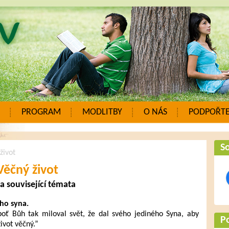
PROGRAM
MODLITBY
O NÁS
PODPOŘTE
So
život
Věčný život
 a související témata
eho syna.
oť Bůh tak miloval svět, že dal svého jediného Syna, aby
P
ivot věčný.”