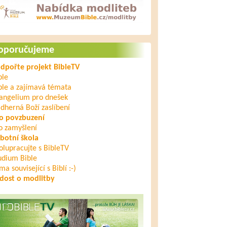
oporučujeme
dpořte projekt BibleTV
ble
ble a zajímavá témata
angelium pro dnešek
dherná Boží zaslíbení
o povzbuzení
o zamyšlení
botní škola
olupracujte s BibleTV
udium Bible
ma související s Biblí :-)
dost o modlitby