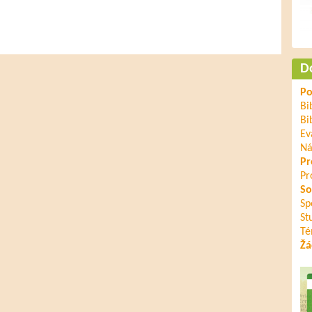
D
Po
Bi
Bi
Ev
Ná
Pr
Pr
So
Sp
St
Té
Žá