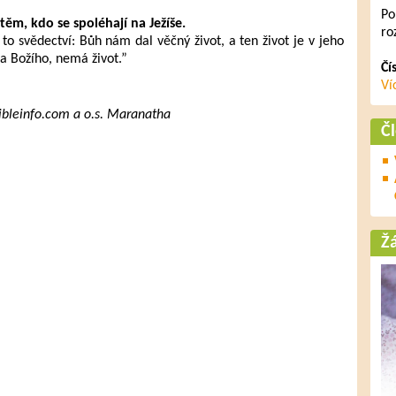
Po
těm, kdo se spoléhají na Ježíše.
ro
e to svědectví: Bůh nám dal věčný život, a ten život je v jeho
a Božího, nemá život.”
Čí
Ví
Bibleinfo.com a o.s. Maranatha
Č
Ž