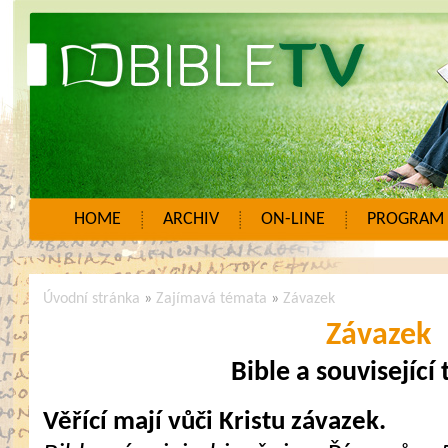
HOME
ARCHIV
ON-LINE
PROGRAM
Úvodní stránka
»
Zajímavá témata
»
Závazek
Závazek
Bible a související
Věřící mají vůči Kristu závazek.