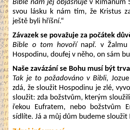
Bible nám jej objasňuje
v Římanům 5,
svou lásku k nám tím, že Kristus z
ještě byli hříšní.“
Závazek se považuje za počátek dův
Bible o tom hovoří
např. v Žalmu 
Hospodinu, doufej v něho, on sám bu
Naše zavázání se Bohu musí být trva
Tak je to požadováno v Bibli,
Jozue 
zdá, že sloužit Hospodinu je zlé, vyv
sloužit: zda božstvům, kterým sloužili
řekou Eufratem, nebo božstvům Em
sídlíte. Já a můj dům budeme sloužit